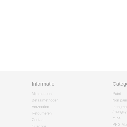
Informatie
Categ
Mijn account
Paint
Betaalmethoden
Non pain
Verzenden
mengma
/mengsy
Retourneren
mipa
Contact
PPG Men
Over ons