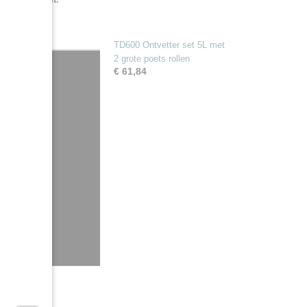
TD600 Ontvetter set 5L met
2 grote poets rollen
€ 61,84
or de hoogste