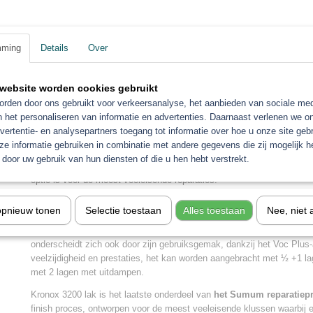
Kronox 3200 is de nieuwe ve
mming
Details
Over
Roberlo om indruk te maken
klant met zijn kwaliteit en gl
website worden cookies gebruikt
rden door ons gebruikt voor verkeersanalyse, het aanbieden van sociale med
Terug naar al het nieuws
n het personaliseren van informatie en advertenties. Daarnaast verlenen we o
Dit is het eerste product met zijn nieuwe Blutech-zegel
vertentie- en analysepartners toegang tot informatie over hoe u onze site gebru
e informatie gebruiken in combinatie met andere gegevens die zij mogelijk 
Roberlo's Kronox-assortiment vernissen omvat de nieuwe
Kronox 320
door uw gebruik van hun diensten of die u hen hebt verstrekt.
indruk maakt op de klant met zijn hoge kwaliteit en
glanskracht
, 
optie is voor de meest veeleisende reparaties.
Een van de belangrijkste kenmerken is het aanpassingsvermogen aan
opnieuw tonen
Selectie toestaan
Alles toestaan
Nee, niet 
aangezien het
compatibel is met elk van de vier katalysatoren
in z
werkplaats de droogtijden kan aanpassen aan de behoeften van elke r
onderscheidt zich ook door zijn gebruiksgemak, dankzij het Voc Plus-a
veelzijdigheid en prestaties, het kan worden aangebracht met ½ +1 l
met 2 lagen met uitdampen.
Kronox 3200 lak is het laatste onderdeel van
het Sumum reparatiepr
finish proces, ontworpen voor de meest veeleisende klussen waarbij 