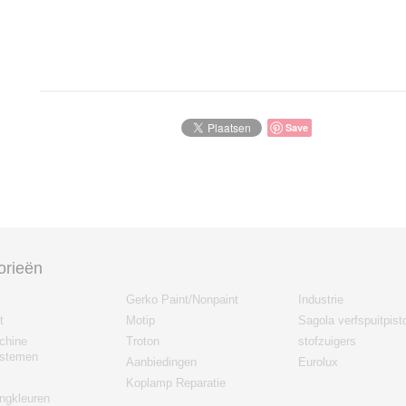
Save
orieën
Gerko Paint/Nonpaint
Industrie
t
Motip
Sagola verfspuitpist
chine
Troton
stofzuigers
stemen
Aanbiedingen
Eurolux
Koplamp Reparatie
gkleuren