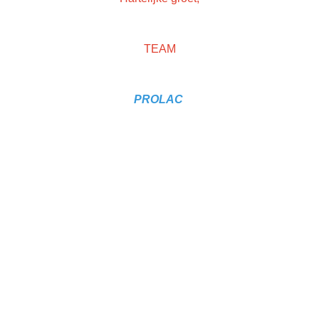
Droog aanpassingsvermogen
Toepassingsgemak
TEAM
PROLAC
Dit product is voorzien van het Blutech keurmerk dat garant staat vo
kwaliteitsnormen en een meerwaarde is voor de werkplaats.