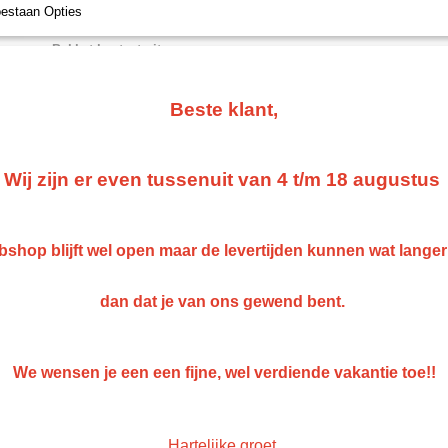
oestaan Opties
- Pakket bestaat uit:
- 3 liter 3200 UHs Blanke lak
Beste klant,
- 1 liter Luchtdrogende verharder
- 1 liter VOS Additive verdunning
- Mini Spuit spotrepair 0,8 chrome GRATIS !
Wij zijn er even tussenuit van 4 t/m 18 augustus
- Lak met een verhouding van 3:1 die een hoog afwerkingsniveau 
voor meer veeleisende reparaties. Het onderscheidt zich ook do
shop blijft wel open maar de levertijden kunnen wat lange
en veelzijdigheid, dankzij de VOC PLUS-additief als verdunning.
De kwaliteit en glans combineren perfect met het aanpassingsve
dan dat je van ons gewend bent.
verharders.
Kronox 3200 beantwoordt aan elke behoefte en biedt verschillen
langzaam, standaard, snel en ultrasnel.
We wensen je een een fijne, wel verdiende vakantie toe!!
De belangrijkste voordelen zijn:
Hoge niveaus van afwerking en glans
Hartelijke groet,
Veelzijdig in gebruik: ½ + 1 wijzer zonder flits uit of 2 wijzer