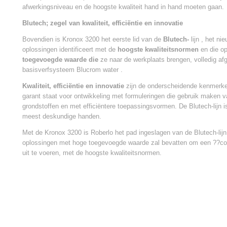
afwerkingsniveau en de hoogste kwaliteit hand in hand moeten gaan.
Blutech; zegel van kwaliteit, efficiëntie en innovatie
Bovendien is Kronox 3200 het eerste lid van de
Blutech-
lijn , het ni
oplossingen identificeert met de
hoogste kwaliteitsnormen
en die op
toegevoegde waarde die
ze naar de werkplaats brengen, volledig af
basisverfsysteem Blucrom water .
Kwaliteit, efficiëntie en innovatie
zijn de onderscheidende kenmerken
garant staat voor ontwikkeling met formuleringen die gebruik maken 
grondstoffen en met efficiëntere toepassingsvormen. De Blutech-lijn i
meest deskundige handen.
Met de Kronox 3200 is Roberlo het pad ingeslagen van de Blutech-lijn
oplossingen met hoge toegevoegde waarde zal bevatten om een ??co
uit te voeren, met de hoogste kwaliteitsnormen.