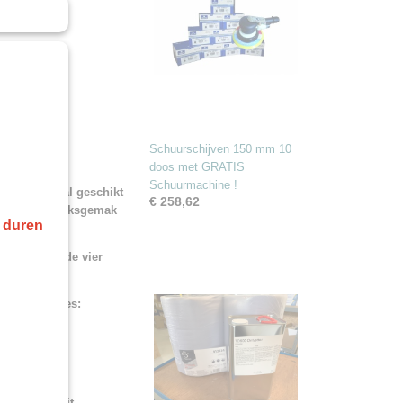
Schuurschijven 150 mm 10
doos met GRATIS
Schuurmachine !
biedt, vooral geschikt
€ 258,62
or zijn gebruiksgemak
r duren
rmogen van de vier
de droogopties:
s met flits uit.