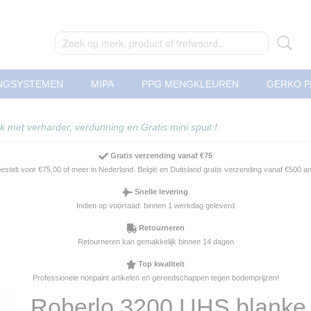
NGSYSTEMEN
MIPA
PPG MENGKLEUREN
GERKO P
 met verharder, verdunning en Gratis mini spuit !
Gratis verzending vanaf €75
 bestelt voor €75,00 of meer in Nederland. België en Duitsland gratis verzending vanaf €500 
Snelle levering
Indien op voorraad: binnen 1 werkdag geleverd
Retourneren
Retourneren kan gemakkelijk binnen 14 dagen
Top kwaliteit
Professionele nonpaint artikelen en gereedschappen tegen bodemprijzen!
Roberlo 3200 UHS blanke 