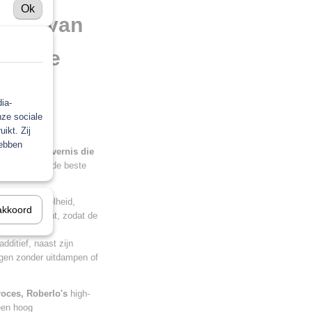
Ok
rnis van
 op de
ans
ia-
nze sociale
ikt. Zij
hebben
0
,
een UHS-vernis die
waardoor het de beste
 de droogsnelheid,
akkoord
ijn assortiment, zodat de
eparatie. Het
dditief, naast zijn
agen zonder uitdampen of
oces, Roberlo's
high-
een hoog