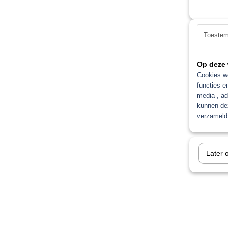
Toeste
Op deze 
Cookies wo
functies e
media-, ad
kunnen dez
verzameld 
Later 