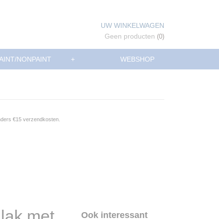
UW WINKELWAGEN
Geen producten
(0)
AINT/NONPAINT
+
WEBSHOP
anders €15 verzendkosten.
lak met
Ook interessant