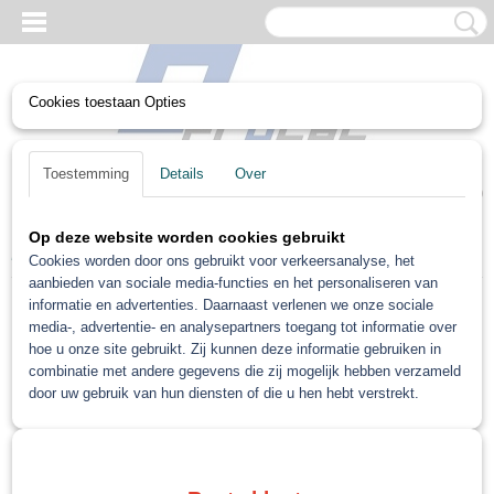
Cookies toestaan Opties
UW WINKELWAGEN
Toestemming
Details
Over
Geen producten
(0)
Op deze website worden cookies gebruikt
Home
>
Non paint
>
Spuitbok / Standaarden
Cookies worden door ons gebruikt voor verkeersanalyse, het
aanbieden van sociale media-functies en het personaliseren van
informatie en advertenties. Daarnaast verlenen we onze sociale
Non paint
media-, advertentie- en analysepartners toegang tot informatie over
hoe u onze site gebruikt. Zij kunnen deze informatie gebruiken in
combinatie met andere gegevens die zij mogelijk hebben verzameld
Veiligheid Overal handschoen masker
door uw gebruik van hun diensten of die u hen hebt verstrekt.
Non-paint Diversen
Schuren
Plamuur 2k
Ontvet doek/ kleefdoek