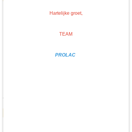
Hartelijke groet,
TEAM
PROLAC
Maskeer-apparaat 38cm incl. tape houder
Maskeer-apparaat 38 cm met tape houder De Maskeer kar met…
€ 54,01
IN WINKELWAGEN