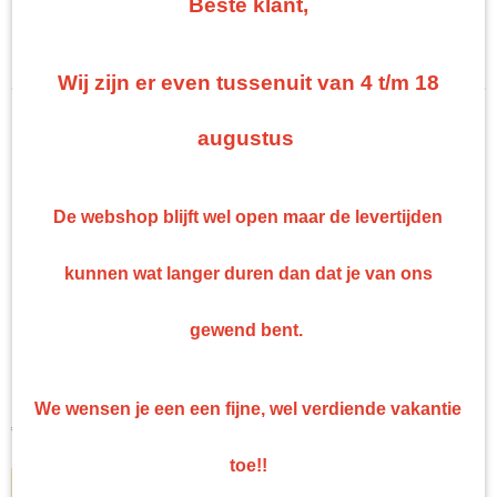
Beste klant,
Auto Poetsen en toebehoren
Sorteer op:
Coating Kit lijm
Spuitpistool
Wij zijn er even tussenuit van 4 t/m 18
Luchtkoppelingen/ nippels /luchtslang
augustus
Spuitbok / Standaarden
Handschoenen
PPS bekers
De webshop blijft wel open maar de levertijden
Schilderstape MSK tape
Kleurwaaiers
kunnen wat langer duren dan dat je van ons
Maskeer papier / Afplakfolie
Wax
gewend bent.
Filters
Muurdispenser papier
Dubbele infraroodlamp
Dubbele infraroodlamp -schakelaar met timer apart te…
Mengbekers
We wensen je een een fijne, wel verdiende vakantie
Spuitreiniger
€ 281,11
UV
toe!!
IN WINKELWAGEN