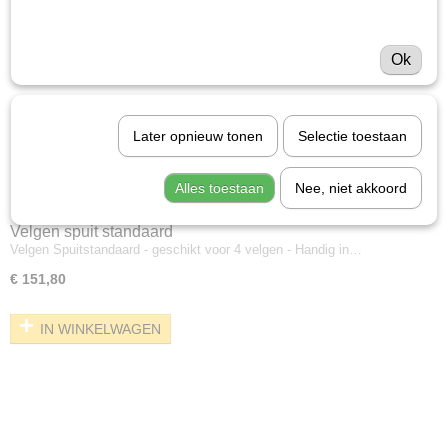
Ok
Later opnieuw tonen
Selectie toestaan
Alles toestaan
Nee, niet akkoord
Velgen spuit standaard
Velgen Spuitstandaard - geschikt voor 4 velgen - Handig in…
€ 151,80
IN WINKELWAGEN