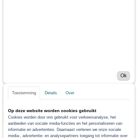
Ok
Gerko Watergedragen ontvetter 5 of 25 Liter
Toestemming
Details
Over
Gerko Watergedragen ontvetter 5 of 25 Liter Gerko…
€ 28,62
Op deze website worden cookies gebruikt
Cookies worden door ons gebruikt voor verkeersanalyse, het
IN WINKELWAGEN
aanbieden van sociale media-functies en het personaliseren van
informatie en advertenties. Daarnaast verlenen we onze sociale
media-, advertentie- en analysepartners toegang tot informatie over