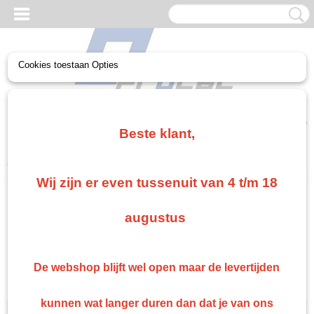
Cookies toestaan Opties
UW WINKELWAGEN
Geen producten
(0)
Beste klant,
Home
>
Paint
>
Ontvetters
Wij zijn er even tussenuit van 4 t/m 18
Paint
augustus
Auto- en industrielakken
Blanke lak 2K
De webshop blijft wel open maar de levertijden
Verharders 2K Roberlo
Grondlak 2K Roberlo en Epoxy
kunnen wat langer duren dan dat je van ons
Ontvetters