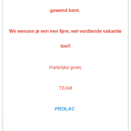
Verdunning/Thinner
Sorteer op:
gewend bent.
Spuitbussen
Spuitbussen 2k
Hittebestendige Lak
We wensen je een een fijne, wel verdiende vakantie
Afbijt
Speciaallakken
toe!!
Kleurwaaiers
Hartelijke groet,
TEAM
Gerko 1 liter ontvettings pomp
Gerko 1 liter ontvettings pomp Drukspuit voor het verspuiten…
PROLAC
€ 30,92
IN WINKELWAGEN