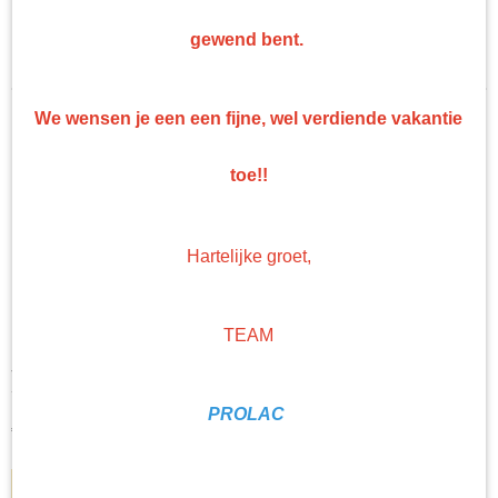
Troton Grondlak
Sorteer op:
gewend bent.
Troton Coating
We wensen je een een fijne, wel verdiende vakantie
toe!!
Hartelijke groet,
TEAM
Troton 1k basislak 1 liter ral 9005
Troton 1k basislak 1 liter Ral 9005 1k autolak zwart snel…
PROLAC
€ 50,60
IN WINKELWAGEN