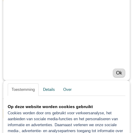
NIEUW
Ok
Troton Autolak 2k ral 9005 1 liter
Toestemming
Details
Over
Troton Autolak 2k ral 9005 Troton 2k autolak tiefzwart en…
€ 39,92
Op deze website worden cookies gebruikt
Cookies worden door ons gebruikt voor verkeersanalyse, het
IN WINKELWAGEN
aanbieden van sociale media-functies en het personaliseren van
informatie en advertenties. Daarnaast verlenen we onze sociale
media-, advertentie- en analysepartners toegang tot informatie over