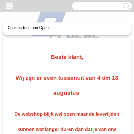
Cookies toestaan Opties
UW WINKELWAGEN
Geen producten
(0)
Beste klant,
Home
>
Troton
>
Troton Autolak
Wij zijn er even tussenuit van 4 t/m 18
Troton
augustus
Troton 2k plamuur
Troton Spuitbussen
De webshop blijft wel open maar de levertijden
Troton Autolak
Troton verdunning
kunnen wat langer duren dan dat je van ons
Troton 2k blanke lak