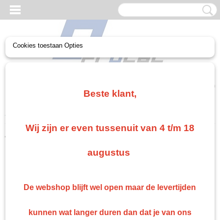
Cookies toestaan Opties
UW WINKELWAGEN
Geen producten
(0)
Beste klant,
Home
>
Troton
>
Troton Grondlak
Wij zijn er even tussenuit van 4 t/m 18
Troton
augustus
Troton 2k plamuur
Troton Spuitbussen
De webshop blijft wel open maar de levertijden
Troton Autolak
Troton verdunning
kunnen wat langer duren dan dat je van ons
Troton 2k blanke lak