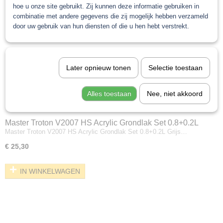
hoe u onze site gebruikt. Zij kunnen deze informatie gebruiken in
combinatie met andere gegevens die zij mogelijk hebben verzameld
door uw gebruik van hun diensten of die u hen hebt verstrekt.
Later opnieuw tonen
Selectie toestaan
Alles toestaan
Nee, niet akkoord
Master Troton V2007 HS Acrylic Grondlak Set 0.8+0.2L
Master Troton V2007 HS Acrylic Grondlak Set 0.8+0.2L Grijs…
Grijs
€ 25,30
IN WINKELWAGEN