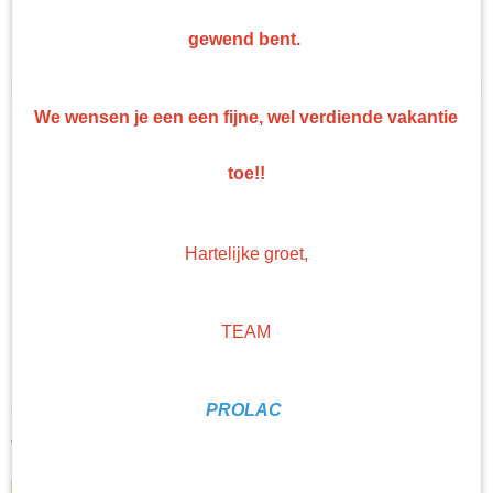
Troton Grondlak
Sorteer op:
gewend bent.
Troton Coating
We wensen je een een fijne, wel verdiende vakantie
toe!!
Hartelijke groet,
TEAM
INTER TROTON EPOXY PRIMER SET 1KG 10:1 GRIJS
INTER TROTON EPOXY PRIMER SET 1KG 10:1 GRIJS 2K
PROLAC
epoxyprimer…
€ 18,33