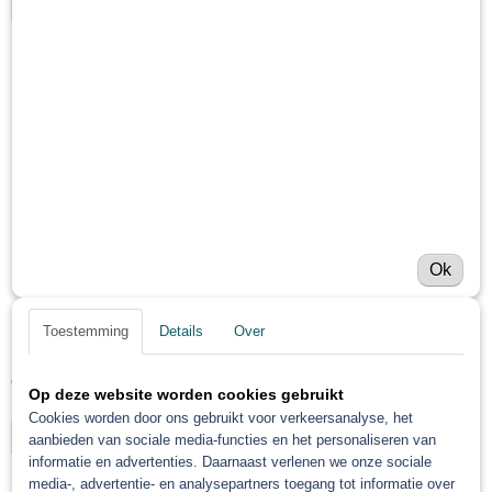
IN WINKELWAGEN
Ok
Master Troton DTM Primer Sealer Set 3.6L + 0.9L verharder
Toestemming
Details
Over
Master Troton DTM Primer Sealer Set 3.6L + 0.9L verharder…
€ 95,58
Op deze website worden cookies gebruikt
Cookies worden door ons gebruikt voor verkeersanalyse, het
IN WINKELWAGEN
aanbieden van sociale media-functies en het personaliseren van
informatie en advertenties. Daarnaast verlenen we onze sociale
media-, advertentie- en analysepartners toegang tot informatie over