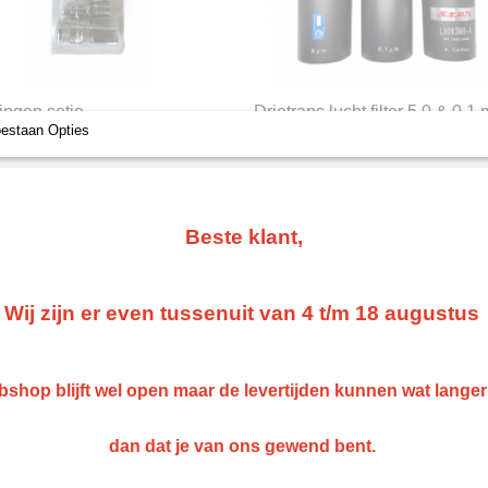
ingen setje
Drietraps lucht filter 5.0 & 0,1
oestaan Opties
pelingen set 1/4 Meest
Drietraps lucht filter 5.0 & 0,1 mu +
ACF
ende koppelingen setje…
Zeer…
€ 448,66
Beste klant,
Wij zijn er even tussenuit van 4 t/m 18 augustus
shop blijft wel open maar de levertijden kunnen wat lange
dan dat je van ons gewend bent.