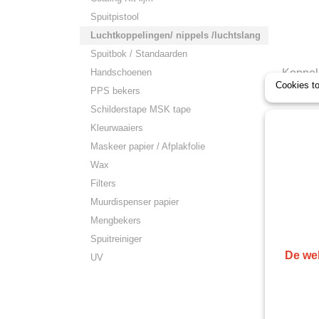
Spuitpistool
Luchtkoppelingen/ nippels /luchtslang
Spuitbok / Standaarden
Handschoenen
Koppel
Cookies t
Euro kop
PPS bekers
voorkom
Schilderstape MSK tape
€ 16,30
Kleurwaaiers
Maskeer papier / Afplakfolie
Wax
Filters
Muurdispenser papier
Mengbekers
Spuitreiniger
De web
UV