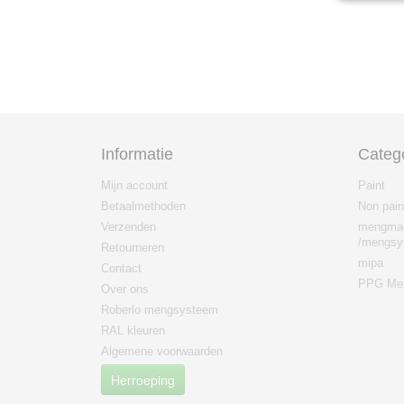
Informatie
Categ
Mijn account
Paint
Betaalmethoden
Non pain
Verzenden
mengma
/mengsy
Retourneren
mipa
Contact
PPG Men
Over ons
Roberlo mengsysteem
RAL kleuren
Algemene voorwaarden
Herroeping