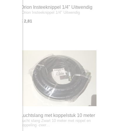
ndig
Orion Insteeknippel 1/4" Uitwendig
Orion Insteeknippel 1/4" Uitwendig
€ 2,81
Luchtslang met koppelstuk 10 meter
meeste
Lucht slang Zwart 10 meter met nippel en
koppeling -zeer…