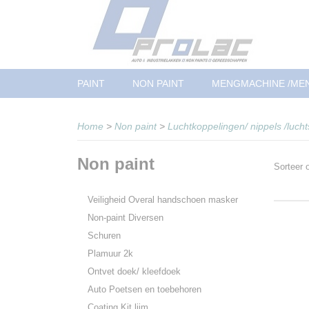
PAINT
NON PAINT
MENGMACHINE /ME
Home
>
Non paint
>
Luchtkoppelingen/ nippels /lucht
Non paint
Sorteer
Veiligheid Overal handschoen masker
Non-paint Diversen
Schuren
Plamuur 2k
Ontvet doek/ kleefdoek
Auto Poetsen en toebehoren
Coating Kit lijm