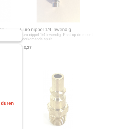
 mu +
Euro nippel 1/4 inwendig
 ACF
Euro nippel 1/4 inwendig -Past op de meest
voorkomende spuit…
€ 3,37
r duren