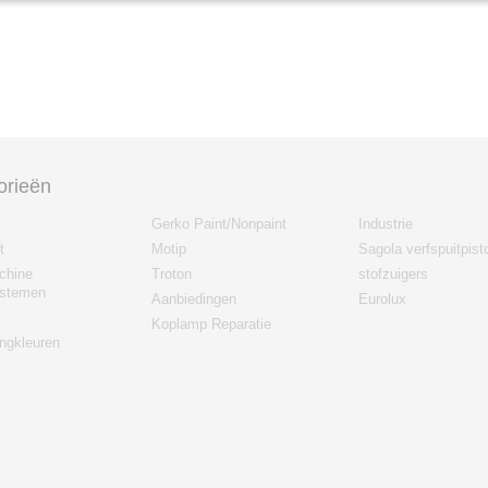
orieën
Gerko Paint/Nonpaint
Industrie
t
Motip
Sagola verfspuitpist
chine
Troton
stofzuigers
stemen
Aanbiedingen
Eurolux
Koplamp Reparatie
gkleuren