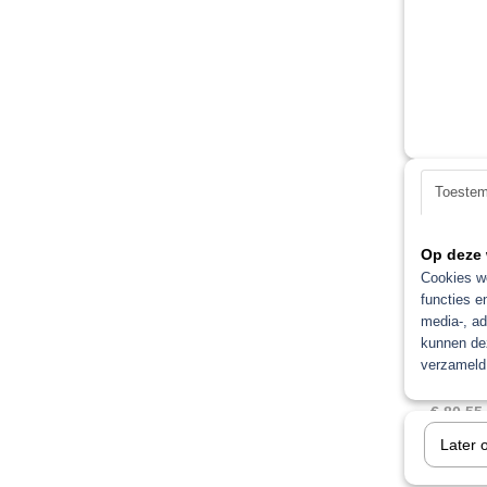
€ 26,93
Toeste
Op deze 
Cookies wo
functies e
media-, ad
kunnen dez
Luchts
Luchtsla
verzameld 
kwaliteit
€ 80,55
Later 