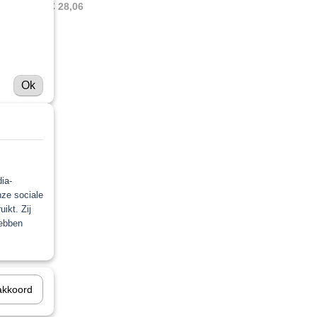
€ 28,06
Ok
ia-
nze sociale
ikt. Zij
hebben
akkoord