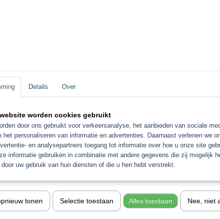
€ 2,81
mming
Details
Over
website worden cookies gebruikt
rden door ons gebruikt voor verkeersanalyse, het aanbieden van sociale med
n het personaliseren van informatie en advertenties. Daarnaast verlenen we o
vertentie- en analysepartners toegang tot informatie over hoe u onze site gebru
e informatie gebruiken in combinatie met andere gegevens die zij mogelijk 
lang blauw 10/20 meter
ng blauw 10/20 meter -Profesionele
door uw gebruik van hun diensten of die u hen hebt verstrekt.
 -…
opnieuw tonen
Selectie toestaan
Alles toestaan
Nee, niet 