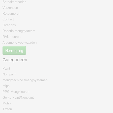
Betaalmethoden
Verzenden
Retourneren
Contact
Over ons
Roberlo mengsysteem
RAL kleuren
Algemene voorwaarden
Herroeping
Categorieën
Ok
Paint
Non paint
mengmachine /mengsystemen
mipa
PPG Mengkleuren
Gerko Paint/Nonpaint
Motip
Troton