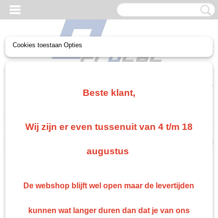
Cookies toestaan Opties
UW WINKELWAGEN
Geen producten
(0)
Beste klant,
Home
>
Herroeping
Wij zijn er even tussenuit van 4 t/m 18
Door dit formulier te verzenden, bevestigt u dat u uw bestelling wilt
annuleren. Wij nemen zo snel mogelijk contact met u op om de annulering
augustus
te bevestigen en eventuele verdere instructies te geven.
Naam
De webshop blijft wel open maar de levertijden
E-mail
Telefoon
kunnen wat langer duren dan dat je van ons