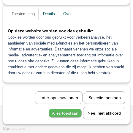
Bestelnummer
gewend bent.
Toestemming
Details
Over
Reden van
herroeping
Op deze website worden cookies gebruikt
We wensen je een een fijne, wel verdiende vakantie
Cookies worden door ons gebruikt voor verkeersanalyse, het
aanbieden van sociale media-functies en het personaliseren van
toe!!
informatie en advertenties. Daarnaast verlenen we onze sociale
media-, advertentie- en analysepartners toegang tot informatie over
Verstuur »
hoe u onze site gebruikt. Zij kunnen deze informatie gebruiken in
combinatie met andere gegevens die zij mogelijk hebben verzameld
Hartelijke groet,
door uw gebruik van hun diensten of die u hen hebt verstrekt.
TEAM
Later opnieuw tonen
Selectie toestaan
PROLAC
Alles toestaan
Nee, niet akkoord
Informatie
Mijn account