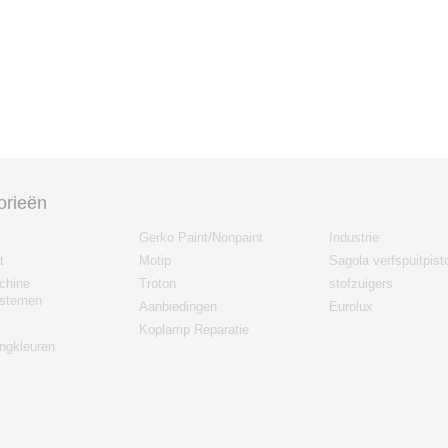
orieën
Gerko Paint/Nonpaint
Industrie
t
Motip
Sagola verfspuitpist
chine
Troton
stofzuigers
stemen
Aanbiedingen
Eurolux
Koplamp Reparatie
gkleuren