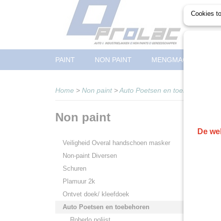
Cookies t
PAINT
NON PAINT
MENGMACHINE /ME
Home
>
Non paint
>
Auto Poetsen en toebehoren
Non paint
De web
Veiligheid Overal handschoen masker
Non-paint Diversen
Schuren
Plamuur 2k
Ontvet doek/ kleefdoek
Auto Poetsen en toebehoren
Roberlo polijst