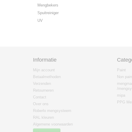
Mengbekers
Spuitreiniger
UV
Informatie
Categ
Mijn account
Paint
Betaalmethoden
Non pain
Verzenden
mengma
/mengsy
Retourneren
mipa
Contact
PPG Men
Over ons
Roberlo mengsysteem
RAL kleuren
Algemene voorwaarden