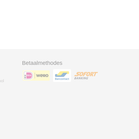
Ok
Betaalmethodes
ool