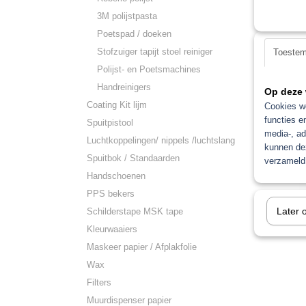
3M polijstpasta
Roberlo
Poetspad / doeken
Stofzuiger tapijt stoel reiniger
Toeste
Polijst- en Poetsmachines
Handreinigers
Op deze 
Coating Kit lijm
Cookies wo
functies e
Spuitpistool
media-, ad
Luchtkoppelingen/ nippels /luchtslang
kunnen dez
Spuitbok / Standaarden
verzameld 
Handschoenen
PPS bekers
Later 
Schilderstape MSK tape
Kleurwaaiers
Stofzuig
Maskeer papier / Afplakfolie
Wax
Filters
Muurdispenser papier