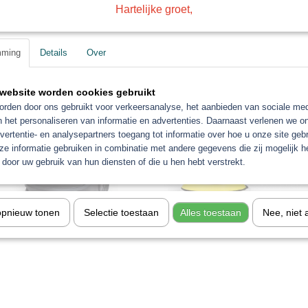
Hartelijke groet,
 polijst
3M polijstpasta
mming
Details
Over
TEAM
website worden cookies gebruikt
PROLAC
rden door ons gebruikt voor verkeersanalyse, het aanbieden van sociale med
n het personaliseren van informatie en advertenties. Daarnaast verlenen we o
vertentie- en analysepartners toegang tot informatie over hoe u onze site gebru
e informatie gebruiken in combinatie met andere gegevens die zij mogelijk 
door uw gebruik van hun diensten of die u hen hebt verstrekt.
opnieuw tonen
Selectie toestaan
Alles toestaan
Nee, niet 
er tapijt stoel reiniger
Polijst- en Poetsmachines