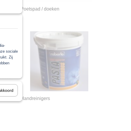
Poetspad / doeken
ia-
nze sociale
ikt. Zij
hebben
akkoord
Handreinigers