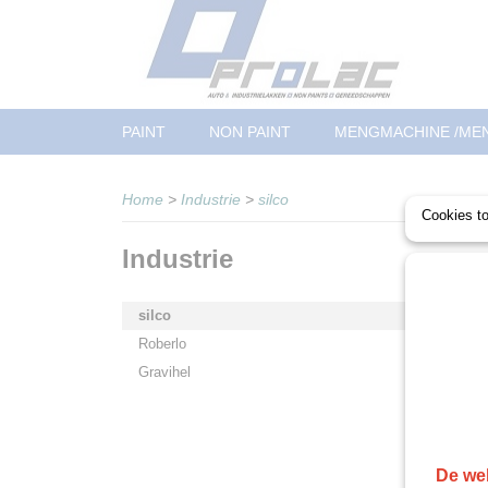
PAINT
NON PAINT
MENGMACHINE /ME
Home
>
Industrie
>
silco
Cookies t
Industrie
Sorteer
silco
Roberlo
Gravihel
De web