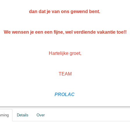
dan dat je van ons gewend bent.
 UniMix 2K Epoxy Primer
Silco Unimix 20 KG HS polyac
We wensen je een een fijne, wel verdiende vakantie toe!!
niMix 2K Epoxy Primer Binder 2K
Silco unimix 20 KG 2k HS polyacryl 
glossy
mino…
Glossy100 %Deze…
0
€ 264,89
Hartelijke groet,
TEAM
PROLAC
mming
Details
Over
orieën
Gerko Paint/Nonpaint
Industrie