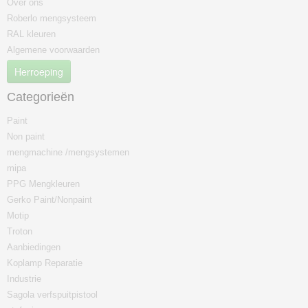
Over ons
Roberlo mengsysteem
RAL kleuren
Algemene voorwaarden
Herroeping
Categorieën
Paint
Non paint
mengmachine /mengsystemen
mipa
PPG Mengkleuren
Gerko Paint/Nonpaint
Motip
Troton
Aanbiedingen
Koplamp Reparatie
Industrie
Sagola verfspuitpistool