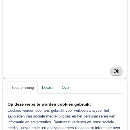
Ok
Troton licht gewicht polyester Plamuur 1L
Toestemming
Details
Over
Troton licht gewicht polyester Plamuur 1L De verpakking…
€ 17,43
Op deze website worden cookies gebruikt
Cookies worden door ons gebruikt voor verkeersanalyse, het
IN WINKELWAGEN
aanbieden van sociale media-functies en het personaliseren van
informatie en advertenties. Daarnaast verlenen we onze sociale
media-, advertentie- en analysepartners toegang tot informatie over