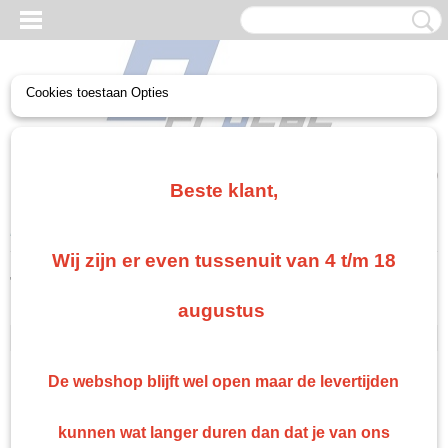
Cookies toestaan Opties
UW WINKELWAGEN
Geen producten
(0)
Beste klant,
Home
>
Troton
>
Troton 2k plamuur
Wij zijn er even tussenuit van 4 t/m 18
Troton
augustus
Troton 2k plamuur
Troton Spuitbussen
De webshop blijft wel open maar de levertijden
Troton Autolak
Troton verdunning
kunnen wat langer duren dan dat je van ons
Troton 2k blanke lak