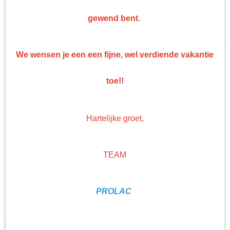
Troton Grondlak
Sorteer op:
gewend bent.
Troton Coating
We wensen je een een fijne, wel verdiende vakantie
toe!!
Hartelijke groet,
TEAM
Troton Polyester Repair glasvezel plamuur Set 250 ml
Troton Polyester Repair glasvezel plamuur Set 250 ml De…
PROLAC
€ 14,06
IN WINKELWAGEN