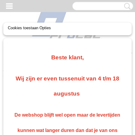
Cookies toestaan Opties
UW WINKELWAGEN
Geen producten
(0)
Beste klant,
Home
>
Paint
>
Speciaallakken
Wij zijn er even tussenuit van 4 t/m 18
Paint
augustus
Auto- en industrielakken
Blanke lak 2K
De webshop blijft wel open maar de levertijden
Verharders 2K Roberlo
Grondlak 2K Roberlo en Epoxy
kunnen wat langer duren dan dat je van ons
Ontvetters