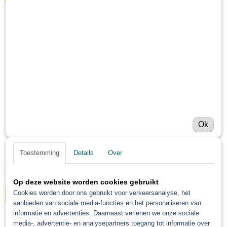
Ok
Roberlo Disolac Fluor Neon kleuren 1L
Toestemming
Details
Over
Roberlo Disolac Fluor kleuren 1L Roberlo Fluoride kleuren…
€ 88,27
Op deze website worden cookies gebruikt
Cookies worden door ons gebruikt voor verkeersanalyse, het
IN WINKELWAGEN
aanbieden van sociale media-functies en het personaliseren van
informatie en advertenties. Daarnaast verlenen we onze sociale
media-, advertentie- en analysepartners toegang tot informatie over