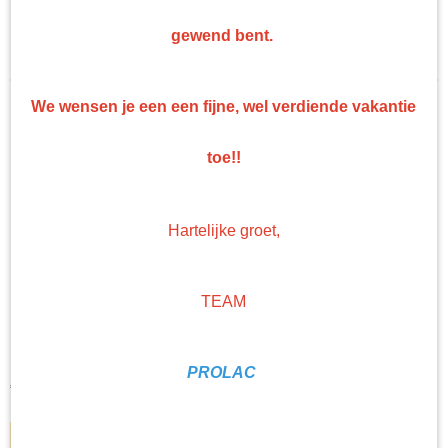
Verdunning/Thinner
Sorteer op:
gewend bent.
Spuitbussen
Spuitbussen 2k
Hittebestendige Lak
We wensen je een een fijne, wel verdiende vakantie
Afbijt
Speciaallakken
toe!!
Kleurwaaiers
Hartelijke groet,
TEAM
UV additive
UV additive Voeg deze toe aan u 2k lak of blankelak en deze…
PROLAC
€ 48,91
IN WINKELWAGEN