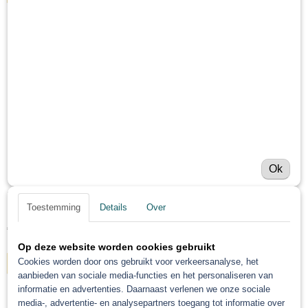
Ok
Roberlo truck waaier
Toestemming
Details
Over
Roberlo truck waaier - Meest voorkomende truck kleuren -…
€ 205,25
Op deze website worden cookies gebruikt
Cookies worden door ons gebruikt voor verkeersanalyse, het
IN WINKELWAGEN
aanbieden van sociale media-functies en het personaliseren van
informatie en advertenties. Daarnaast verlenen we onze sociale
media-, advertentie- en analysepartners toegang tot informatie over