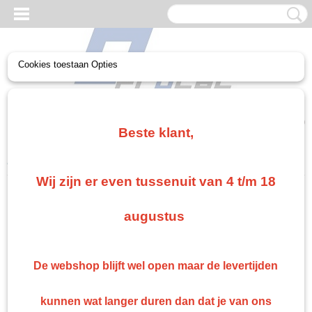
Cookies toestaan Opties
UW WINKELWAGEN
Geen producten
(0)
Beste klant,
Home
>
Paint
>
Kleurwaaiers
Wij zijn er even tussenuit van 4 t/m 18
Paint
augustus
Auto- en industrielakken
Blanke lak 2K
De webshop blijft wel open maar de levertijden
Verharders 2K Roberlo
Grondlak 2K Roberlo en Epoxy
kunnen wat langer duren dan dat je van ons
Ontvetters