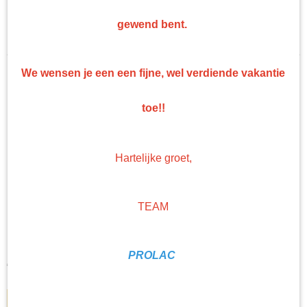
Verdunning/Thinner
Sorteer op:
gewend bent.
Spuitbussen
Spuitbussen 2k
Hittebestendige Lak
We wensen je een een fijne, wel verdiende vakantie
Afbijt
Speciaallakken
toe!!
Kleurwaaiers
Hartelijke groet,
TEAM
Roberlo Ral waaier
Robelro Ralwaaier - Alle bekende Ral kleuren - Gespoten…
PROLAC
€ 28,06
IN WINKELWAGEN