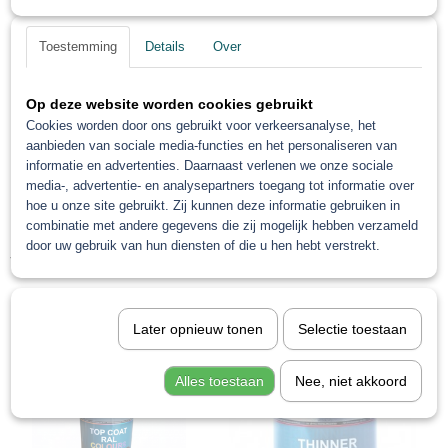
Troton Grondlak
gewend bent.
Troton Coating
Toestemming
Details
Over
Op deze website worden cookies gebruikt
We wensen je een een fijne, wel verdiende vakantie
Cookies worden door ons gebruikt voor verkeersanalyse, het
aanbieden van sociale media-functies en het personaliseren van
toe!!
informatie en advertenties. Daarnaast verlenen we onze sociale
media-, advertentie- en analysepartners toegang tot informatie over
hoe u onze site gebruikt. Zij kunnen deze informatie gebruiken in
combinatie met andere gegevens die zij mogelijk hebben verzameld
Hartelijke groet,
door uw gebruik van hun diensten of die u hen hebt verstrekt.
Troton 2k plamuur
Troton Spuitbussen
TEAM
Later opnieuw tonen
Selectie toestaan
PROLAC
Alles toestaan
Nee, niet akkoord