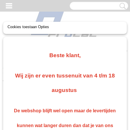
Cookies toestaan Opties
UW WINKELWAGEN
Geen producten
(0)
Beste klant,
Home
>
Troton
Wij zijn er even tussenuit van 4 t/m 18
Troton
augustus
Troton 2k plamuur
Troton Spuitbussen
De webshop blijft wel open maar de levertijden
Troton Autolak
Troton verdunning
kunnen wat langer duren dan dat je van ons
Troton 2k blanke lak