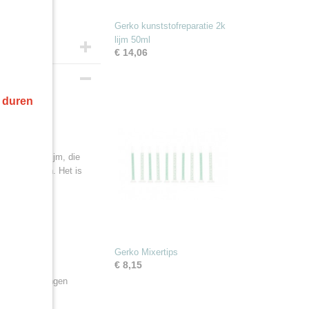
Gerko kunststofreparatie 2k
lijm 50ml
€ 14,06
r duren
tructurele lijm, die
re materialen. Het is
Gerko Mixertips
appen
€ 8,15
icale toepassingen