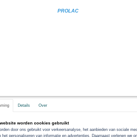
Produkt info
PROLAC
Save
mming
Details
Over
website worden cookies gebruikt
rden door ons gebruikt voor verkeersanalyse, het aanbieden van sociale med
orieën
n het personaliseren van informatie en advertenties. Daarnaast verlenen we o