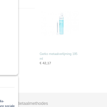
Gerko metaalverlijming 195
ml
€ 42,17
Ok
ia-
Betaalmethodes
nze sociale