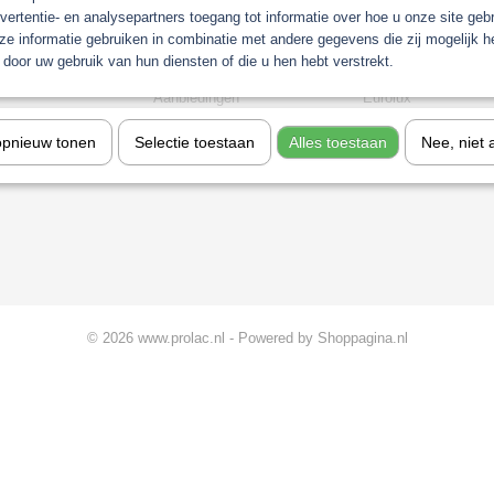
vertentie- en analysepartners toegang tot informatie over hoe u onze site gebru
Gerko Paint/Nonpaint
Industrie
e informatie gebruiken in combinatie met andere gegevens die zij mogelijk 
t
Motip
Sagola verfspuitpist
door uw gebruik van hun diensten of die u hen hebt verstrekt.
chine
Troton
stofzuigers
stemen
Aanbiedingen
Eurolux
Koplamp Reparatie
opnieuw tonen
Selectie toestaan
Alles toestaan
Nee, niet 
gkleuren
© 2026 www.prolac.nl - Powered by Shoppagina.nl