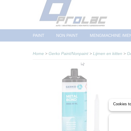
PAINT
NON PAINT
MENGMACHINE /ME
Home
>
Gerko Paint/Nonpaint
>
Lijmen en kitten
>
Ge
Cookies t