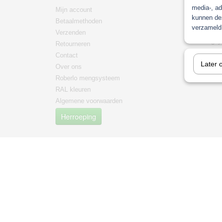
media-, ad
Mijn account
Paint
kunnen dez
Betaalmethoden
Non pain
verzameld 
Verzenden
mengma
/mengsy
Retourneren
mipa
Contact
Later 
PPG Men
Over ons
Roberlo mengsysteem
RAL kleuren
Algemene voorwaarden
Herroeping