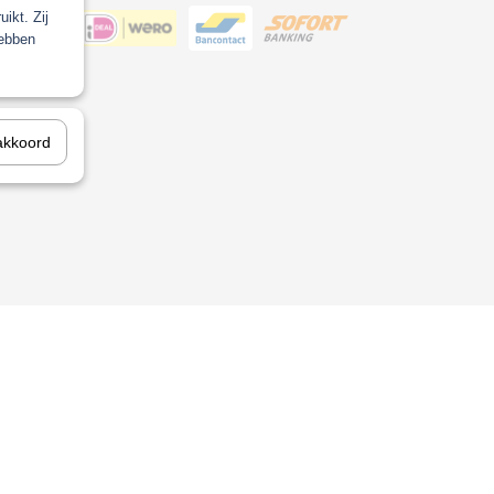
ikt. Zij
hebben
ool
akkoord