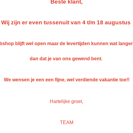
IN WINKELWAGEN
Beste klant,
Specificaties
Wij zijn er even tussenuit van 4 t/m 18 augustus
Netto gewicht
0,20 Kg
Omschrijving
Bruto gewicht
0,20 Kg
shop blijft wel open maar de levertijden kunnen wat lange
Gerko MMA metaal lijm 50 ml
dan dat je van ons gewend bent.
Gerko MMA is een zeer sterke, snel uithardende, methylmethacrylaat, s
een taaie duurzame hechting geeft met kunststoffen, metalen en ande
We wensen je een een fijne, wel verdiende vakantie toe!!
isocyanaat-, ftalaten-, oplosmiddel-, PVC- en siliconenvrij.
• Tast oppervlakken niet aan
• Bij kamertemperatuur uitgehard met korte open tijd
Hartelijke groet,
• Overschilderbaar
• Zeer goede UV-bestendigheid en uitstekende verouderingseigensch
• Tussenruimte opvullen tot 5mm
• Thixotrope formule die niet uitzakt, perfect voor horizontale en vert
TEAM
• Uitstekende slag-, afpel- en afschuifsterkte