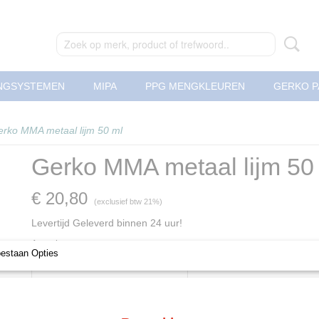
NGSYSTEMEN
MIPA
PPG MENGKLEUREN
GERKO P
rko MMA metaal lijm 50 ml
Gerko MMA metaal lijm 50
€ 20,80
(exclusief btw 21%)
Levertijd Geleverd binnen 24 uur!
Aantal
oestaan Opties