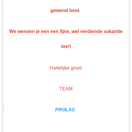
gewend bent.
Gerko papierdispenser 6
We wensen je een een fijne, wel verdiende vakantie
rollen
toe!!
€ 309,22
(exclusief btw 21%)
Hartelijke groet,
Levertijd Geleverd binnen 24 uur!
Aantal
TEAM
IN WINKELWAGEN
PROLAC
Specificaties