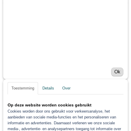
Netto gewicht
Omschrijving
20,00 Kg
Bruto gewicht
Gerko papierdispenser 6
20,00 Kg
rollen
Snel en gemakkelijk maskeren bij
autoschadeherstelwerkzaamheden
Inclusief 3 staven voor 6 papierrollen en 6 plakbandrollen
Scherp, geanodiseerde messen voor schoon, glad snijwerk
Ok
Beweegbare tapehouder om tape en papier altijd goed uitgelijnd te
houden
Toestemming
Details
Over
Save
Op deze website worden cookies gebruikt
Cookies worden door ons gebruikt voor verkeersanalyse, het
aanbieden van sociale media-functies en het personaliseren van
Ook interessant
informatie en advertenties. Daarnaast verlenen we onze sociale
media-, advertentie- en analysepartners toegang tot informatie over