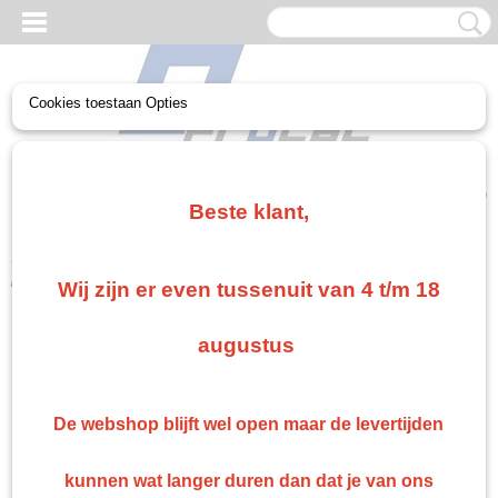
Cookies toestaan Opties
UW WINKELWAGEN
Geen producten
(0)
Beste klant,
Home
>
Gerko Paint/Nonpaint
>
Maskeren
>
Gerko
papierdispenser 6 rollen
Wij zijn er even tussenuit van 4 t/m 18
augustus
De webshop blijft wel open maar de levertijden
kunnen wat langer duren dan dat je van ons