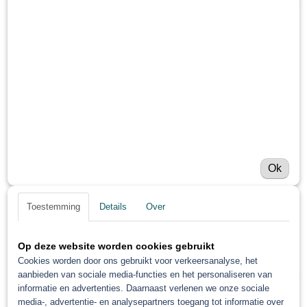
Netto gewicht
Omschrijving
0,10 Kg
Bruto gewicht
Gerko stofmasker FFP2 met ventiel
0,10 Kg
15 stuks
Beschermt de ademhaling tegen allerlei invloeden van buitenaf
zoals stof etc.
Voorzien van een zachte foam aan de binnenzijde ter hoogte van de
Ok
neus
Comfortabel draagcomfort
Toestemming
Details
Over
Voorzien van een neusbeugel
Gemakkelijk ademen/spreken
Met uitademventiel
Op deze website worden cookies gebruikt
Cookies worden door ons gebruikt voor verkeersanalyse, het
Geschikt voor mensen met een bril, glazen dampen niet aan
aanbieden van sociale media-functies en het personaliseren van
informatie en advertenties. Daarnaast verlenen we onze sociale
media-, advertentie- en analysepartners toegang tot informatie over
Save