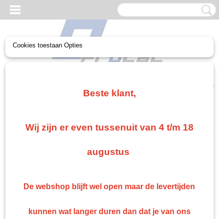
Cookies toestaan Opties
UW WINKELWAGEN
Geen producten
(0)
Beste klant,
Home
>
Gerko Paint/Nonpaint
>
Persoonlijke Bescherming
>
Gerko
stofmasker FFP2 met ventiel 15 stuks
Wij zijn er even tussenuit van 4 t/m 18
augustus
De webshop blijft wel open maar de levertijden
kunnen wat langer duren dan dat je van ons