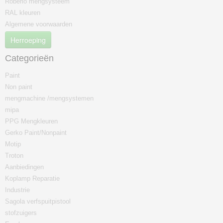
Roberlo mengsysteem
RAL kleuren
Algemene voorwaarden
Herroeping
Categorieën
Paint
Non paint
mengmachine /mengsystemen
mipa
PPG Mengkleuren
Gerko Paint/Nonpaint
Motip
Troton
Aanbiedingen
Koplamp Reparatie
Industrie
Sagola verfspuitpistool
stofzuigers