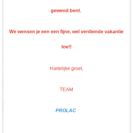
gewend bent.
Gerko stofmasker FFP2 met
We wensen je een een fijne, wel verdiende vakantie
ventiel 15 stuks
toe!!
€ 26,93
(exclusief btw 21%)
Levertijd Geleverd binnen 24 uur!
Hartelijke groet,
Aantal
TEAM
IN WINKELWAGEN
PROLAC
Specificaties