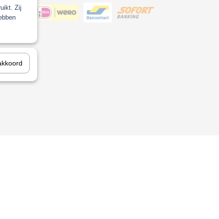
ikt. Zij
hebben
ool
akkoord