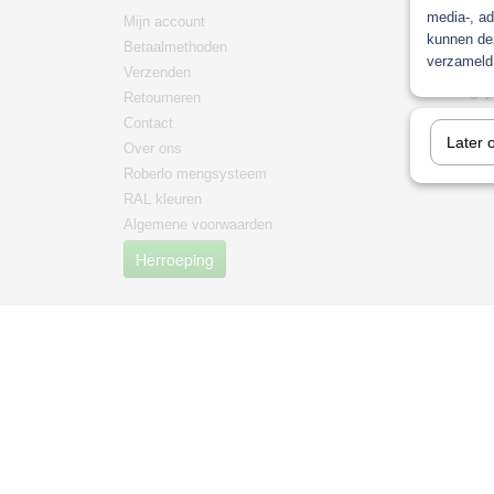
media-, ad
Mijn account
Paint
kunnen dez
Betaalmethoden
Non pain
verzameld 
Verzenden
mengma
/mengsy
Retourneren
mipa
Contact
Later 
PPG Men
Over ons
Roberlo mengsysteem
RAL kleuren
Algemene voorwaarden
Herroeping