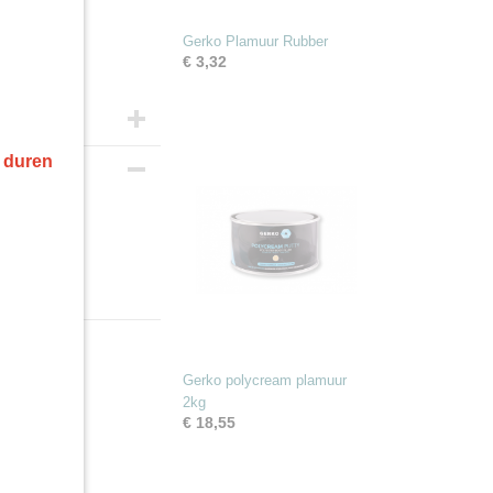
Gerko Plamuur Rubber
€ 3,32
r duren
ram
Gerko polycream plamuur
2kg
€ 18,55