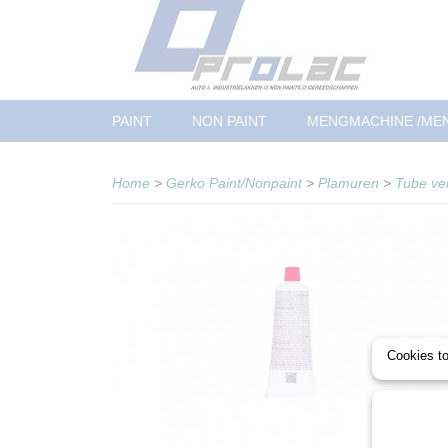
PAINT
NON PAINT
MENGMACHINE /ME
Home
>
Gerko Paint/Nonpaint
>
Plamuren
>
Tube ve
Cookies t