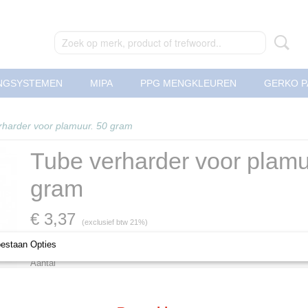
NGSYSTEMEN
MIPA
PPG MENGKLEUREN
GERKO P
rharder voor plamuur. 50 gram
Tube verharder voor plamu
gram
€ 3,37
(exclusief btw 21%)
Levertijd Geleverd binnen 24 uur!
oestaan Opties
Aantal