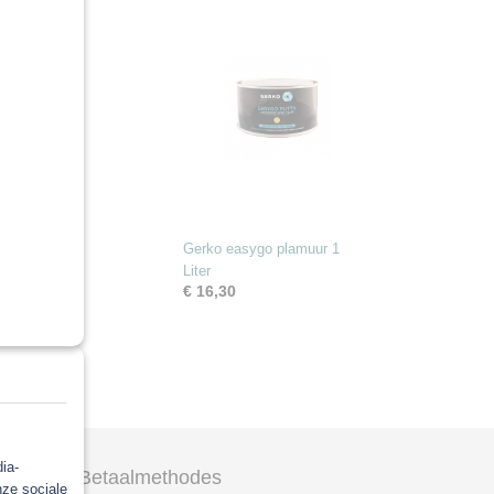
Gerko easygo plamuur 1
Liter
€ 16,30
Ok
ia-
Betaalmethodes
nze sociale