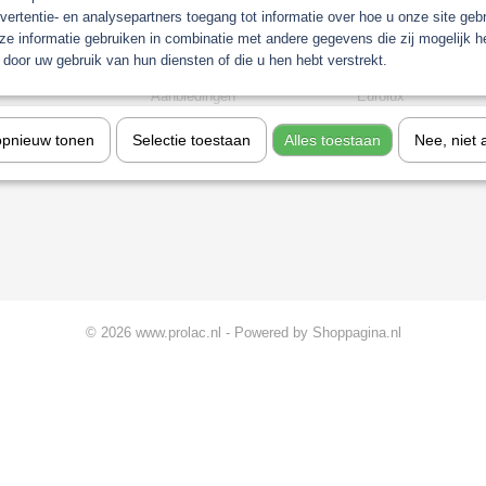
vertentie- en analysepartners toegang tot informatie over hoe u onze site gebru
Gerko Paint/Nonpaint
Industrie
e informatie gebruiken in combinatie met andere gegevens die zij mogelijk 
t
Motip
Sagola verfspuitpist
door uw gebruik van hun diensten of die u hen hebt verstrekt.
chine
Troton
stofzuigers
stemen
Aanbiedingen
Eurolux
Koplamp Reparatie
opnieuw tonen
Selectie toestaan
Alles toestaan
Nee, niet 
gkleuren
© 2026 www.prolac.nl - Powered by Shoppagina.nl