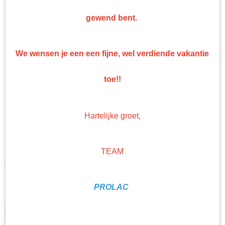
gewend bent.
We wensen je een een fijne, wel verdiende vakantie
toe!!
Hartelijke groet,
Schuurschijf blue ceramic
150 mm 50 st
TEAM
€ 15,74
(exclusief btw 21%)
Levertijd Geleverd binnen 24 uur!
PROLAC
Schuur korrel