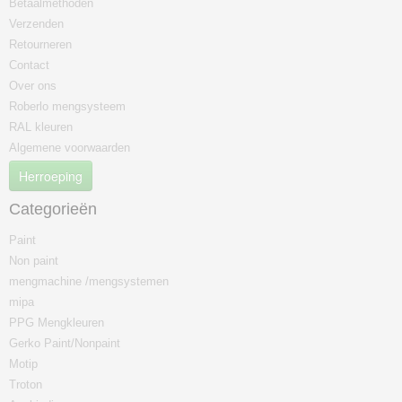
Betaalmethoden
Verzenden
Retourneren
Contact
Over ons
Roberlo mengsysteem
RAL kleuren
Algemene voorwaarden
Herroeping
Categorieën
Paint
Non paint
mengmachine /mengsystemen
mipa
PPG Mengkleuren
Gerko Paint/Nonpaint
Motip
Troton