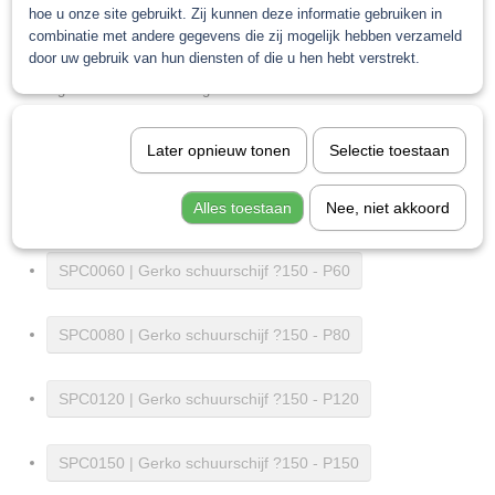
Hoge aanvangskracht voor efficiënt schuren
hoe u onze site gebruikt. Zij kunnen deze informatie gebruiken in
combinatie met andere gegevens die zij mogelijk hebben verzameld
Duurzaam door anti-verstoppingslaag
door uw gebruik van hun diensten of die u hen hebt verstrekt.
lagere arbeidskosten langere levensduur van de schuurzaamheden
Leverbaar in
Later opnieuw tonen
Selectie toestaan
SPC0040 | Gerko schuurschijf ?150 - P40
Alles toestaan
Nee, niet akkoord
SPC0060 | Gerko schuurschijf ?150 - P60
SPC0080 | Gerko schuurschijf ?150 - P80
SPC0120 | Gerko schuurschijf ?150 - P120
SPC0150 | Gerko schuurschijf ?150 - P150