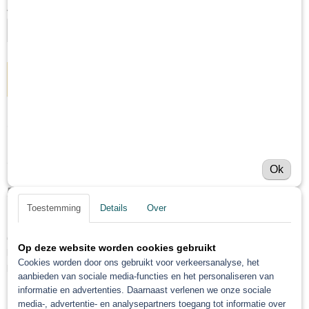
Aantal
IN WINKELWAGEN
Omschrijving
Schuurschijf blue ceramic 150 mm
Ok
50 st
Toestemming
Details
Over
Gerko blue ceramic schuurschijf is gemaakt met Premium korrel, sterke
Op deze website worden cookies gebruikt
hars binding en speciale stearaat coating. Dit zorgt voor superieure
Cookies worden door ons gebruikt voor verkeersanalyse, het
prestaties en levensduur. Het heeft een algemene toepassing.
aanbieden van sociale media-functies en het personaliseren van
informatie en advertenties. Daarnaast verlenen we onze sociale
Keramische aluminiumoxidekorrels
media-, advertentie- en analysepartners toegang tot informatie over