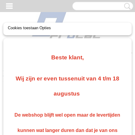
Cookies toestaan Opties
UW WINKELWAGEN
Geen producten
(0)
Beste klant,
Home
>
Gerko Paint/Nonpaint
>
Schuren
>
Schuurschijf blue
ceramic 150 mm 50 st
Wij zijn er even tussenuit van 4 t/m 18
augustus
De webshop blijft wel open maar de levertijden
kunnen wat langer duren dan dat je van ons