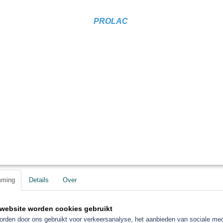
Niet verkrijgbaar voor alle landen.
PROLAC
Info op aanvraag.
Save
mming
Details
Over
website worden cookies gebruikt
rden door ons gebruikt voor verkeersanalyse, het aanbieden van sociale med