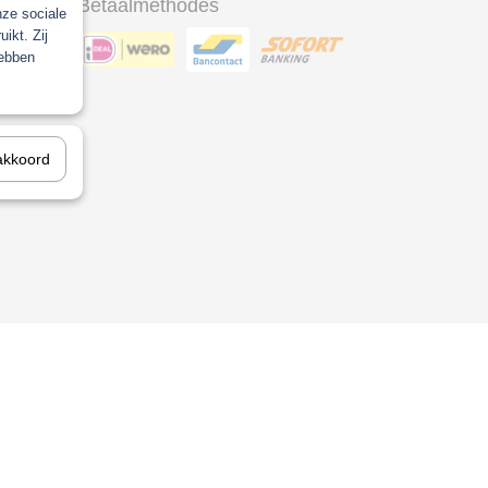
Betaalmethodes
nze sociale
ikt. Zij
hebben
ool
akkoord