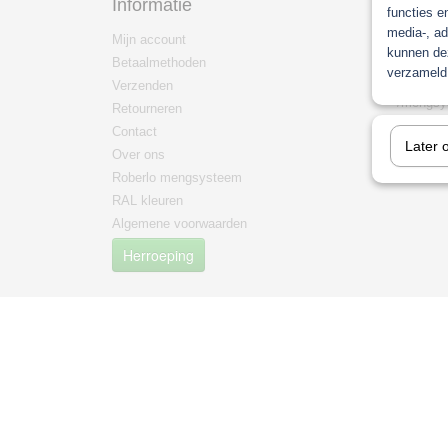
Informatie
Categ
functies e
media-, ad
Mijn account
Paint
kunnen dez
Betaalmethoden
Non pain
verzameld 
Verzenden
mengma
/mengsy
Retourneren
mipa
Contact
Later 
PPG Men
Over ons
Roberlo mengsysteem
RAL kleuren
Algemene voorwaarden
Herroeping