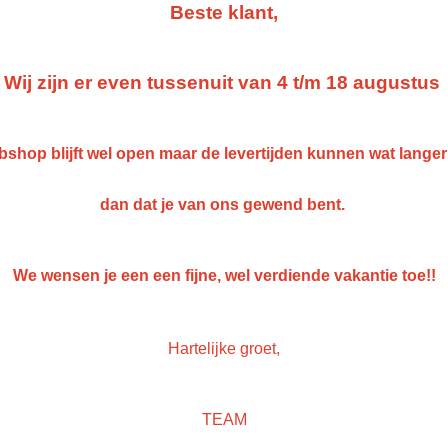
Beste klant,
IN WINKELWAGEN
Wij zijn er even tussenuit van 4 t/m 18 augustus
Omschrijving
gerko pps 125µm - 400ml - 5
shop blijft wel open maar de levertijden kunnen wat lange
Buitenbeker
dan dat je van ons gewend bent.
Gesloten verfsysteem waarbij het gebruik van aparte mengbekers en ve
We wensen je een een fijne, wel verdiende vakantie toe!!
Verkrijgbaar in 125 micron.
Geschikt voor zowel solvent als watergedragen lakken.
Hartelijke groet,
Voorzien van dopjes om uw verf te bewaren indien nodig.
Inclusief buitenbeker.
TEAM