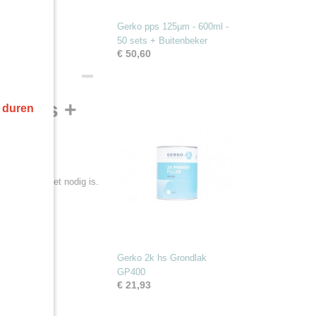
Gerko pps 125µm - 600ml -
50 sets + Buitenbeker
€ 50,60
0 sets +
r duren
rfzeefjes niet nodig is.
Gerko 2k hs Grondlak
GP400
€ 21,93