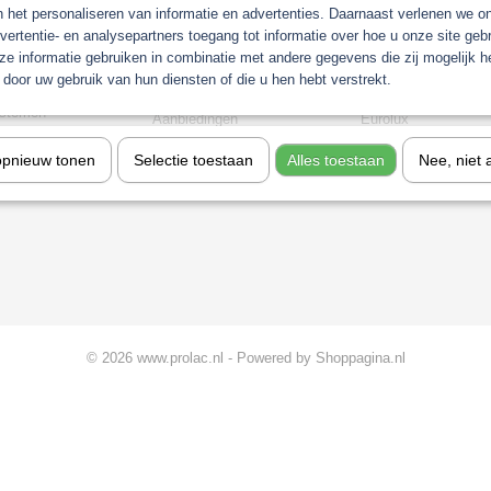
orieën
n het personaliseren van informatie en advertenties. Daarnaast verlenen we o
vertentie- en analysepartners toegang tot informatie over hoe u onze site gebru
Gerko Paint/Nonpaint
Industrie
e informatie gebruiken in combinatie met andere gegevens die zij mogelijk 
t
Motip
Sagola verfspuitpist
door uw gebruik van hun diensten of die u hen hebt verstrekt.
chine
Troton
stofzuigers
stemen
Aanbiedingen
Eurolux
Koplamp Reparatie
opnieuw tonen
Selectie toestaan
Alles toestaan
Nee, niet 
gkleuren
© 2026 www.prolac.nl - Powered by Shoppagina.nl