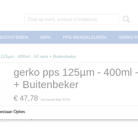
NGSYSTEMEN
MIPA
PPG MENGKLEUREN
GERKO P
 125µm - 400ml - 50 sets + Buitenbeker
gerko pps 125µm - 400ml -
+ Buitenbeker
€ 47,78
(exclusief btw 21%)
Levertijd Geleverd binnen 24 uur!
oestaan Opties
Soort adapter
Aantal