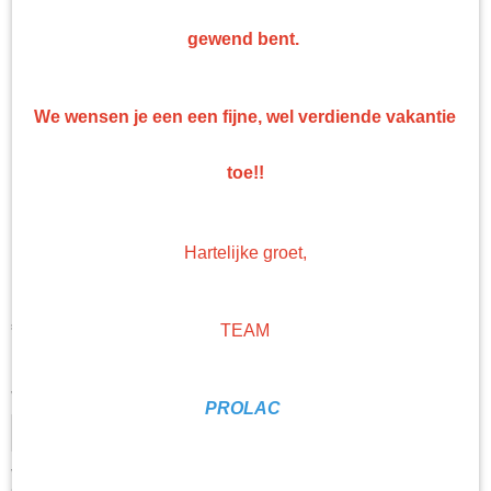
gewend bent.
We wensen je een een fijne, wel verdiende vakantie
toe!!
90.200 UniMix 2K Epoxy
Hartelijke groet,
Primer Binder
€ 270,30
TEAM
(exclusief btw 21%)
Levertijd Geleverd binnen 24 uur!
Verharder
PROLAC
verdunning