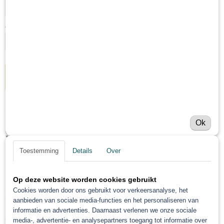
Aantal
IN WINKELWAGEN
Omschrijving
Ok
90.200 UniMix 2K Epoxy
Primer Binder
Toestemming
Details
Over
Op deze website worden cookies gebruikt
2K epoxy-amino primer/topcoat is een structurele
Cookies worden door ons gebruikt voor verkeersanalyse, het
staalprimer voor algemeen gebruik. Zinkfosfaat
aanbieden van sociale media-functies en het personaliseren van
levert zeer goede corrosieremmende
informatie en advertenties. Daarnaast verlenen we onze sociale
eigenschappen.
media-, advertentie- en analysepartners toegang tot informatie over