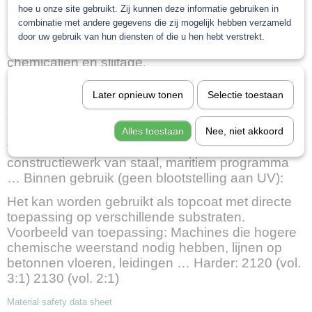
hoe u onze site gebruikt. Zij kunnen deze informatie gebruiken in
Het kan worden gebruikt op staal, verzinkt ijzer,
combinatie met andere gegevens die zij mogelijk hebben verzameld
aluminium, kunststoffen, enz. Na uitharding is de
door uw gebruik van hun diensten of die u hen hebt verstrekt.
resulterende film bestand tegen vocht,
chemicaliën en slijtage.
Buiten gebruik (blootstelling aan UV): Het kan
Later opnieuw tonen
Selectie toestaan
alleen worden gebruikt als primer en
oppervlakken moeten worden overgeschilderd
met een UV-stabiele coating. Voorbeeld van
Alles toestaan
Nee, niet akkoord
toepassing: Truckchassis, landbouwmachines,
constructiewerk van staal, maritiem programma
… Binnen gebruik (geen blootstelling aan UV):
Het kan worden gebruikt als topcoat met directe
toepassing op verschillende substraten.
Voorbeeld van toepassing: Machines die hogere
chemische weerstand nodig hebben, lijnen op
betonnen vloeren, leidingen … Harder: 2120 (vol.
3:1) 2130 (vol. 2:1)
Material safety data sheet