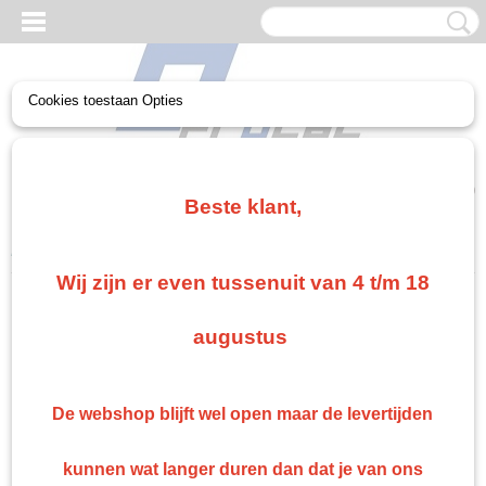
Cookies toestaan Opties
UW WINKELWAGEN
Geen producten
(0)
Beste klant,
Home
>
Industrie
>
silco
>
90.200 UniMix 2K Epoxy Primer Binder
Wij zijn er even tussenuit van 4 t/m 18
augustus
De webshop blijft wel open maar de levertijden
kunnen wat langer duren dan dat je van ons