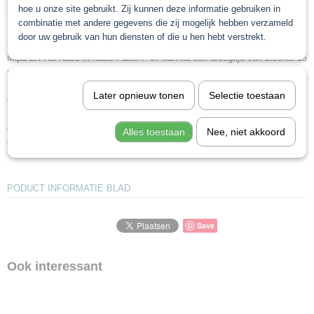
overschilderen zonder voorschuren. Mipa 2K-HS-NIN-Füller kan
hoe u onze site gebruikt. Zij kunnen deze informatie gebruiken in
Binnen 5 dagen
combinatie met andere gegevens die zij mogelijk hebben verzameld
door uw gebruik van hun diensten of die u hen hebt verstrekt.
zonder tussentijds schuren worden overschilderd.
Mipa 2K-HS-Nass-in-Nass-Füller F 37 kan na een droogtijd van slechts 15
minuten bij 20°C worden overschilderd zonder verlies van
glans en zorgt tegelijkertijd voor een uitstekende absorptie van
Later opnieuw tonen
Selectie toestaan
overspray. Speciaal ontworpen voor het overspuiten van auto's.
Ook geschikt voor bedrijfsvoertuigen en industriële sector voor
carrosserieën van bestelwagens, platformpoorten, cabines, machines,
Alles toestaan
Nee, niet akkoord
enzovoort
PODUCT INFORMATIE BLAD
Save
Ook interessant