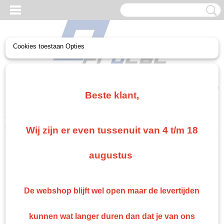
Cookies toestaan Opties
UW WINKELWAGEN
Geen producten
(0)
Beste klant,
Home
>
mipa
>
Mipa grondlakken
>
Mipa 2K-HS-Nass-in-Nass-
Füller F 37
Wij zijn er even tussenuit van 4 t/m 18
augustus
De webshop blijft wel open maar de levertijden
kunnen wat langer duren dan dat je van ons