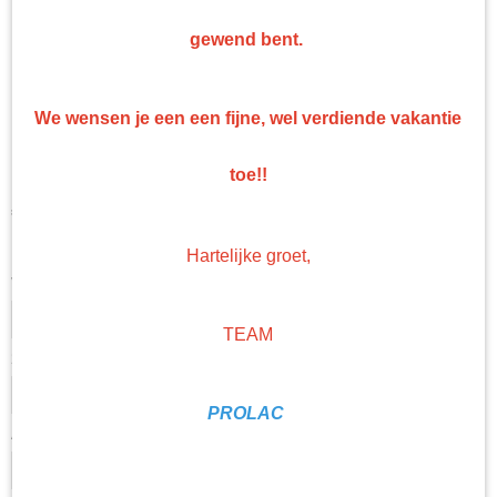
gewend bent.
Mipa 2K-HS-Nass-in-Nass-
We wensen je een een fijne, wel verdiende vakantie
Füller F 37
toe!!
€ 89,95
(exclusief btw 21%)
Levertijd Geleverd binnen 24 uur!
Hartelijke groet,
Verharder
TEAM
2k verdunning
PROLAC
Aantal