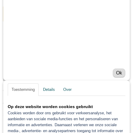
IN WINKELWAGEN
Omschrijving
Mipa 2K-HS-Nass-in-Nass-
Füller F 37
Ok
Deze 2K polyurethaan nat-in-nat plamuur is snel overschilderbaar en
zorgt voor een universele hechting: direct toepasbaar
op staal, ijzer, aluminium en gegalvaniseerde ondergronden, maar ook op
Toestemming
Details
Over
veelgebruikte kunststoffen in de auto-industrie
(bijv. PP-EPDM, ABS, PC, ABS-PC, PUR, PVC, GRP). Neem hiervoor
de gedetailleerde voorbehandelingsinstructies in acht
Op deze website worden cookies gebruikt
doel in de sectie Verwerkingsinstructies / Kunststof substraten op pagina
Cookies worden door ons gebruikt voor verkeersanalyse, het
3.
aanbieden van sociale media-functies en het personaliseren van
informatie en advertenties. Daarnaast verlenen we onze sociale
Bovendien is het mogelijk om intacte, degelijke e-coatings te
media-, advertentie- en analysepartners toegang tot informatie over