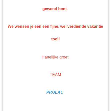
Top kwaliteit
gewend bent.
Professionele nonpaint artikelen en gereedschappen tegen bodemprijzen!
We wensen je een een fijne, wel verdiende vakantie
toe!!
Hartelijke groet,
TEAM
PROLAC