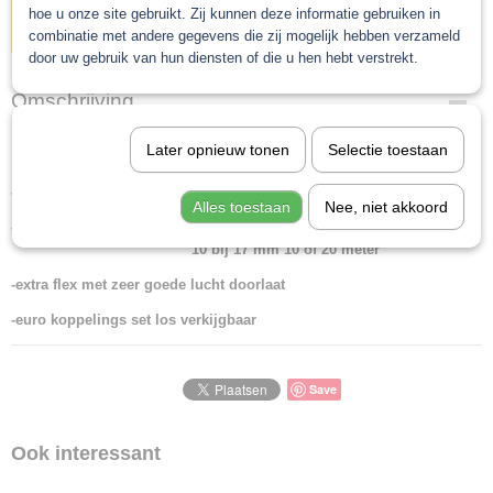
hoe u onze site gebruikt. Zij kunnen deze informatie gebruiken in
IN WINKELWAGEN
combinatie met andere gegevens die zij mogelijk hebben verzameld
door uw gebruik van hun diensten of die u hen hebt verstrekt.
Omschrijving
Luchtslang blauw 10/20 meter
Later opnieuw tonen
Selectie toestaan
-Profesionele kwaliteit
Alles toestaan
Nee, niet akkoord
- verkrijgbaar in de maten 8 bij 13 mm 10 of 20 meter
10 bij 17 mm 10 of 20 meter
-extra flex met zeer goede lucht doorlaat
-euro koppelings set los verkijgbaar
Save
Ook interessant