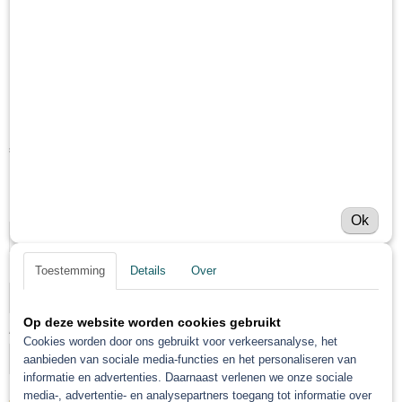
Luchtslang blauw 10/20
meter
€ 80,55
(exclusief btw 21%)
Levertijd Geleverd binnen 24 uur!
Doorsnee en lengte
Ok
Koppeling nippel set euro toevoegen
Toestemming
Details
Over
Op deze website worden cookies gebruikt
Aantal
Cookies worden door ons gebruikt voor verkeersanalyse, het
aanbieden van sociale media-functies en het personaliseren van
informatie en advertenties. Daarnaast verlenen we onze sociale
media-, advertentie- en analysepartners toegang tot informatie over