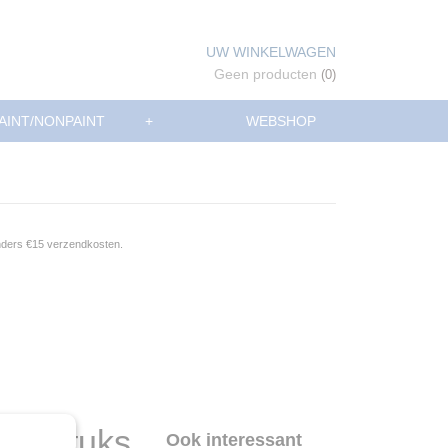
UW WINKELWAGEN
Geen producten
(0)
AINT/NONPAINT
+
WEBSHOP
anders €15 verzendkosten.
100 stuks
Ook interessant