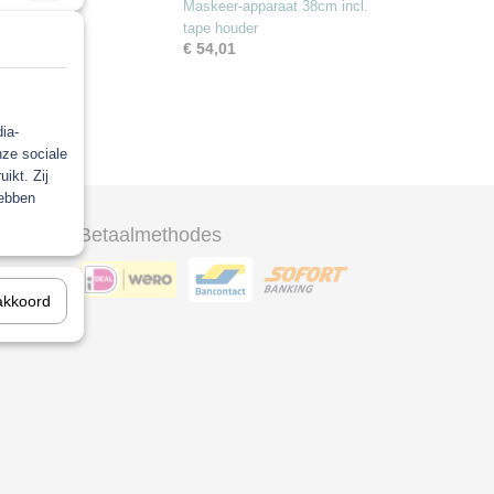
Maskeer-apparaat 38cm incl.
tape houder
€ 54,01
ia-
nze sociale
ikt. Zij
hebben
Betaalmethodes
ool
akkoord