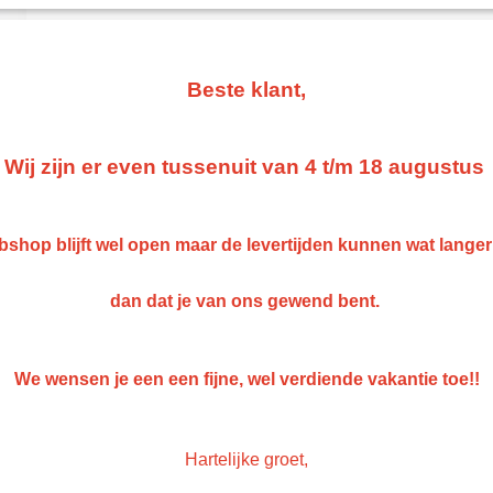
€ 42,17
(exclusief btw 21%)
Levertijd Geleverd binnen 24 uur!
Beste klant,
Aantal
Wij zijn er even tussenuit van 4 t/m 18 augustus
IN WINKELWAGEN
shop blijft wel open maar de levertijden kunnen wat lange
Omschrijving
dan dat je van ons gewend bent.
Auto stoel bescherm folie
- rol A 100 stuks
We wensen je een een fijne, wel verdiende vakantie toe!!
- ter bescherming van de stoelen bij onderhoud aan de auto
Hartelijke groet,
Save