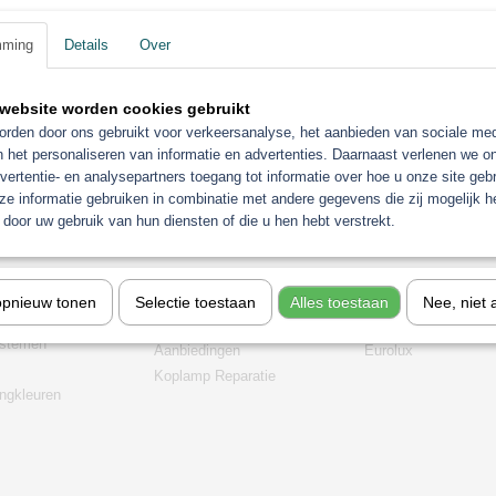
mming
Details
Over
website worden cookies gebruikt
rden door ons gebruikt voor verkeersanalyse, het aanbieden van sociale med
n het personaliseren van informatie en advertenties. Daarnaast verlenen we o
vertentie- en analysepartners toegang tot informatie over hoe u onze site gebru
e informatie gebruiken in combinatie met andere gegevens die zij mogelijk 
door uw gebruik van hun diensten of die u hen hebt verstrekt.
orieën
Gerko Paint/Nonpaint
Industrie
t
Motip
Sagola verfspuitpist
opnieuw tonen
Selectie toestaan
Alles toestaan
Nee, niet 
chine
Troton
stofzuigers
stemen
Aanbiedingen
Eurolux
Koplamp Reparatie
gkleuren