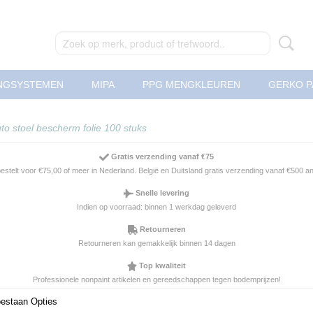
NGSYSTEMEN
MIPA
PPG MENGKLEUREN
GERKO P
to stoel bescherm folie 100 stuks
Gratis verzending vanaf €75
 bestelt voor €75,00 of meer in Nederland. België en Duitsland gratis verzending vanaf €500 
Snelle levering
Indien op voorraad: binnen 1 werkdag geleverd
Retourneren
Retourneren kan gemakkelijk binnen 14 dagen
Top kwaliteit
Professionele nonpaint artikelen en gereedschappen tegen bodemprijzen!
Auto stoel bescherm folie 
oestaan Opties