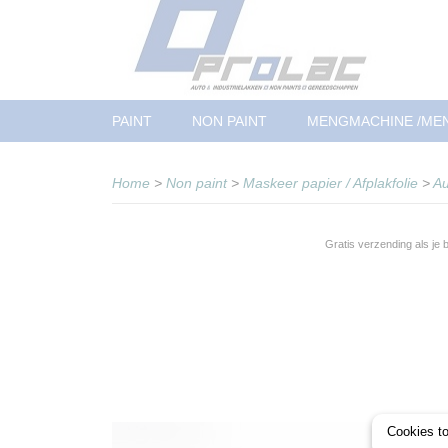
PAINT
NON PAINT
MENGMACHINE /ME
Home
>
Non paint
>
Maskeer papier / Afplakfolie
>
Au
Gratis verzending als je
Cookies t