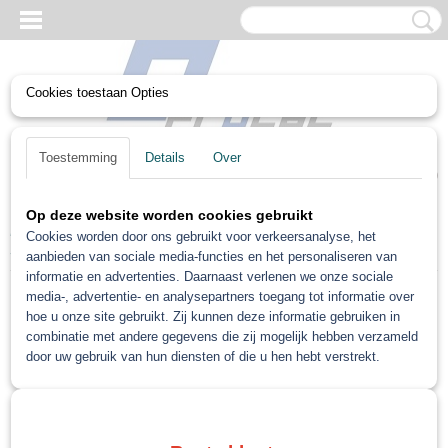
Cookies toestaan Opties
UW WINKELWAGEN
Toestemming
Details
Over
Geen producten
(0)
Op deze website worden cookies gebruikt
Home
>
Non paint
>
Non-paint Diversen
>
Lak tip potjes 60 stuks
Cookies worden door ons gebruikt voor verkeersanalyse, het
50 ml met kwast
aanbieden van sociale media-functies en het personaliseren van
informatie en advertenties. Daarnaast verlenen we onze sociale
Gratis verzending vanaf €75
media-, advertentie- en analysepartners toegang tot informatie over
Gratis verzending als je bestelt voor €75,00 of meer in Nederland. België en Duitsland
hoe u onze site gebruikt. Zij kunnen deze informatie gebruiken in
gratis verzending vanaf €500 anders €15 verzendkosten.
combinatie met andere gegevens die zij mogelijk hebben verzameld
door uw gebruik van hun diensten of die u hen hebt verstrekt.
Snelle levering
Indien op voorraad: binnen 1 werkdag geleverd
Retourneren
Retourneren kan gemakkelijk binnen 14 dagen