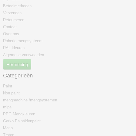
Betaalmethoden
Verzenden
Retourneren
Contact
Over ons
Roberlo mengsysteem
RAL kleuren
Algemene voorwaarden
Herroeping
Categorieën
Paint
Non paint
mengmachine /mengsystemen
mipa
PPG Mengkleuren
Gerko Paint/Nonpaint
Motip
Troton