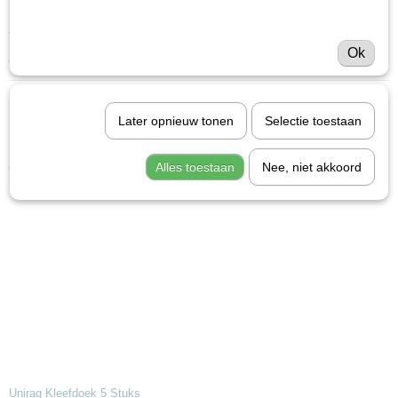
- 50 tip potjes van 50 ml met kwast
Ok
- keurig in doos met label
Save
Later opnieuw tonen
Selectie toestaan
Ook interessant
Alles toestaan
Nee, niet akkoord
Unirag Kleefdoek 5 Stuks