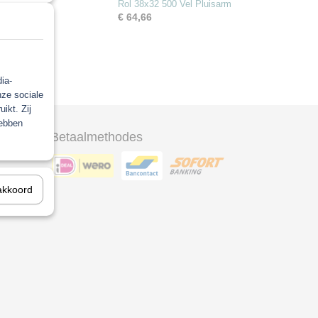
Rol 38x32 500 Vel Pluisarm
€ 64,66
ia-
nze sociale
ikt. Zij
hebben
Betaalmethodes
ool
akkoord