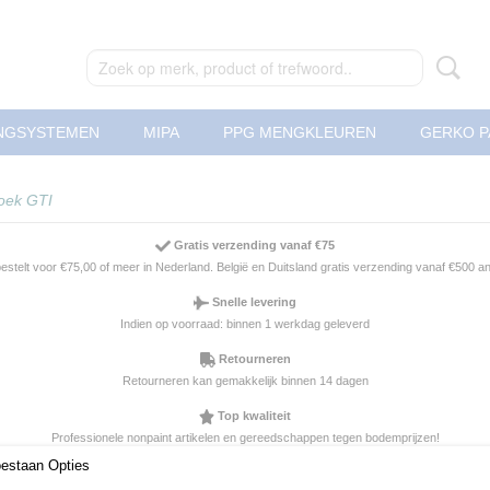
NGSYSTEMEN
MIPA
PPG MENGKLEUREN
GERKO P
oek GTI
Gratis verzending vanaf €75
 bestelt voor €75,00 of meer in Nederland. België en Duitsland gratis verzending vanaf €500 
Snelle levering
Indien op voorraad: binnen 1 werkdag geleverd
Retourneren
Retourneren kan gemakkelijk binnen 14 dagen
Top kwaliteit
Professionele nonpaint artikelen en gereedschappen tegen bodemprijzen!
oestaan Opties
Kleefdoek GTI