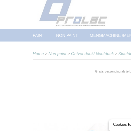
PAINT
NON PAINT
MENGMACHINE /ME
Home
>
Non paint
>
Ontvet doek/ kleefdoek
>
Kleefd
Gratis verzending als je
Cookies t