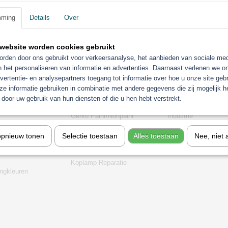
mming
Details
Over
website worden cookies gebruikt
rden door ons gebruikt voor verkeersanalyse, het aanbieden van sociale med
n het personaliseren van informatie en advertenties. Daarnaast verlenen we o
vertentie- en analysepartners toegang tot informatie over hoe u onze site gebru
e informatie gebruiken in combinatie met andere gegevens die zij mogelijk 
orieën
door uw gebruik van hun diensten of die u hen hebt verstrekt.
Gerko Paint/Nonpaint
Industrie
t
Motip
Sagola verfspuitpist
opnieuw tonen
Selectie toestaan
Alles toestaan
Nee, niet 
chine
Troton
stofzuigers
stemen
Aanbiedingen
Eurolux
Koplamp Reparatie
gkleuren