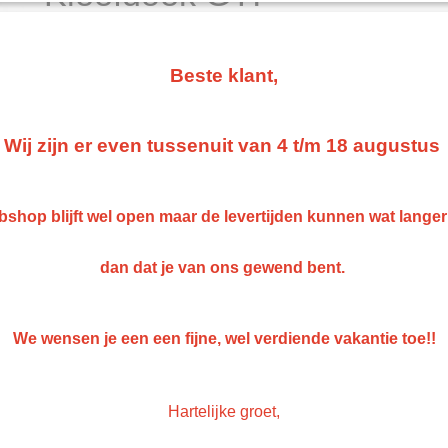
€ 2,25
(exclusief btw 21%)
Levertijd Geleverd binnen 24 uur!
Beste klant,
Aantal
Wij zijn er even tussenuit van 4 t/m 18 augustus
IN WINKELWAGEN
shop blijft wel open maar de levertijden kunnen wat lange
dan dat je van ons gewend bent.
Omschrijving
Kleefdoek GTI maat 91 x 81 cm
We wensen je een een fijne, wel verdiende vakantie toe!!
-Perfect of stof en lak resten te verweideren
- 1 stuk in de verpakking
Hartelijke groet,