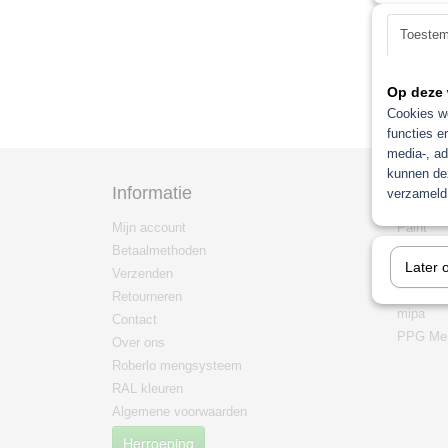
Toeste
Op deze 
Cookies wo
functies e
media-, ad
kunnen dez
Informatie
Categ
verzameld 
Mijn account
Paint
Betaalmethoden
Non pain
Later 
Verzenden
mengma
/mengsy
Retourneren
mipa
Contact
PPG Men
Over ons
Roberlo mengsysteem
RAL kleuren
Algemene voorwaarden
Herroeping