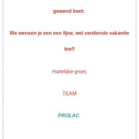
gewend bent.
We wensen je een een fijne, wel verdiende vakantie
Mirca Abralon schijf 77 mm
toe!!
20 stuks
€ 39,36
Hartelijke groet,
(exclusief btw 21%)
Levertijd Geleverd binnen 24 uur!
Korrel
TEAM
Aantal
PROLAC