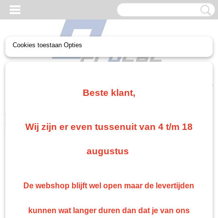
Cookies toestaan Opties
UW WINKELWAGEN
Geen producten
(0)
Beste klant,
Home
>
Non paint
>
Schuren
>
Mirca Abralon schijf 75/150 mm
>
Mirca Abralon schijf 77 mm 20 stuks
Wij zijn er even tussenuit van 4 t/m 18
augustus
De webshop blijft wel open maar de levertijden
kunnen wat langer duren dan dat je van ons