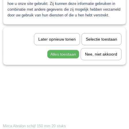
hoe u onze site gebruikt. Zij kunnen deze informatie gebruiken in
Altijd gelijke druk door de schuimen rug
combinatie met andere gegevens die zij mogelijk hebben verzameld
Geeft uitstekend kraspatroon
door uw gebruik van hun diensten of die u hen hebt verstrekt.
verkrijgbaar in 1000 2000 3000 4000
Save
Later opnieuw tonen
Selectie toestaan
Ook interessant
Alles toestaan
Nee, niet akkoord
Mirca Abralon schijf 150 mm 20 stuks