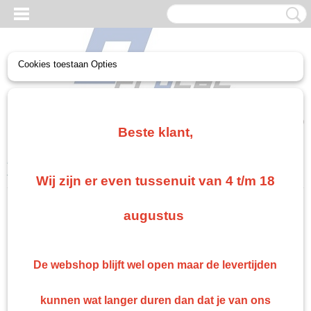
Cookies toestaan Opties
UW WINKELWAGEN
Geen producten
(0)
Beste klant,
Home
>
Non paint
>
Schuren
>
Schuurplanken
>
Schuurplank 70 x
420
>
Schuurplank set 70 X 420 klittenband 6 delig
Wij zijn er even tussenuit van 4 t/m 18
Gratis verzending vanaf €75
augustus
Gratis verzending als je bestelt voor €75,00 of meer in Nederland. België en Duitsland
gratis verzending vanaf €500 anders €15 verzendkosten.
Snelle levering
De webshop blijft wel open maar de levertijden
Indien op voorraad: binnen 1 werkdag geleverd
Retourneren
kunnen wat langer duren dan dat je van ons
Retourneren kan gemakkelijk binnen 14 dagen