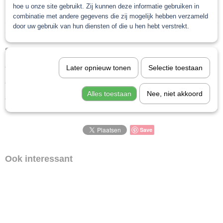
hoe u onze site gebruikt. Zij kunnen deze informatie gebruiken in
Specificaties
combinatie met andere gegevens die zij mogelijk hebben verzameld
door uw gebruik van hun diensten of die u hen hebt verstrekt.
Netto gewicht
Omschrijving
2,00 Kg
Schuurplank set 5 delig 70x 420 Klittenband
Bruto gewicht
2,00 Kg
-zeer complete set voor het strak maken
Later opnieuw tonen
Selectie toestaan
- schuurplank flex speciaal voor bollingen zoals het dak
Alles toestaan
Nee, niet akkoord
-handige schuurblok voor 150 mm schijven
Save
Ook interessant