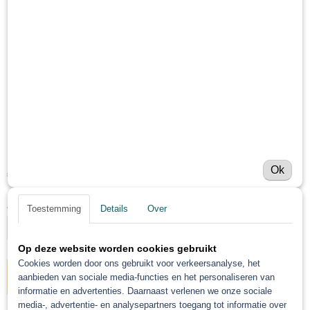
Schuurplank set 70 X 420
klittenband 6 delig
Ok
€ 56,17
(exclusief btw 21%)
Aantal
Toestemming
Details
Over
Op deze website worden cookies gebruikt
Cookies worden door ons gebruikt voor verkeersanalyse, het
aanbieden van sociale media-functies en het personaliseren van
IN WINKELWAGEN
informatie en advertenties. Daarnaast verlenen we onze sociale
media-, advertentie- en analysepartners toegang tot informatie over