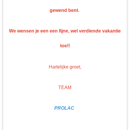
Top kwaliteit
gewend bent.
Professionele nonpaint artikelen en gereedschappen tegen bodemprijzen!
We wensen je een een fijne, wel verdiende vakantie
toe!!
Hartelijke groet,
TEAM
PROLAC