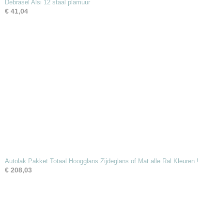
Debrasel Alsi 12 staal plamuur
€ 41,04
Autolak Pakket Totaal Hoogglans Zijdeglans of Mat alle Ral Kleuren !
€ 208,03