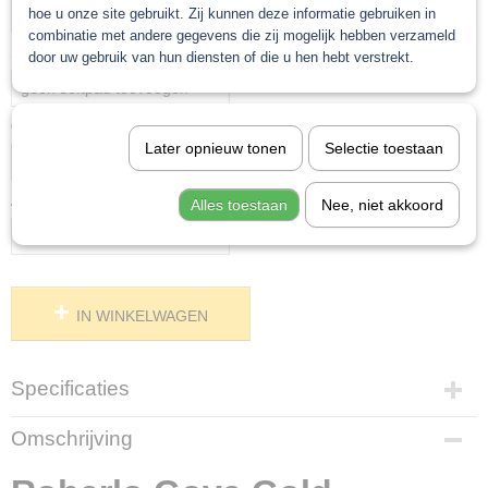
hoe u onze site gebruikt. Zij kunnen deze informatie gebruiken in
combinatie met andere gegevens die zij mogelijk hebben verzameld
Softpad
door uw gebruik van hun diensten of die u hen hebt verstrekt.
Controle poeder toevoegen
Later opnieuw tonen
Selectie toestaan
Aantal
Alles toestaan
Nee, niet akkoord
IN WINKELWAGEN
Specificaties
Netto gewicht
Omschrijving
1,00 Kg