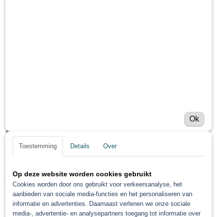
Ok
Roberlo Gova Gold
Toestemming
Details
Over
Schuurschijf 150 mm
Op deze website worden cookies gebruikt
€ 31,17
(exclusief btw 21%)
Cookies worden door ons gebruikt voor verkeersanalyse, het
Levertijd Geleverd binnen 24 uur!
aanbieden van sociale media-functies en het personaliseren van
informatie en advertenties. Daarnaast verlenen we onze sociale
Gova Gold Korrel grofte
media-, advertentie- en analysepartners toegang tot informatie over