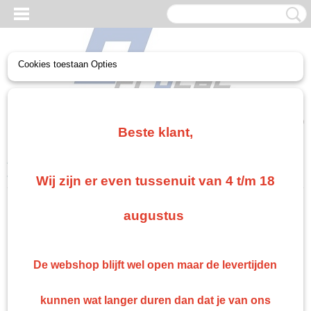
Cookies toestaan Opties
UW WINKELWAGEN
Geen producten
(0)
Beste klant,
Home
>
Non paint
>
Schuren
>
Schuurschijven 150 mm Klitten
>
Roberlo Gova Gold Schuurschijf 150 mm
Wij zijn er even tussenuit van 4 t/m 18
Gratis verzending vanaf €75
augustus
Gratis verzending als je bestelt voor €75,00 of meer in Nederland. België en Duitsland
gratis verzending vanaf €500 anders €15 verzendkosten.
Snelle levering
De webshop blijft wel open maar de levertijden
Indien op voorraad: binnen 1 werkdag geleverd
Retourneren
kunnen wat langer duren dan dat je van ons
Retourneren kan gemakkelijk binnen 14 dagen