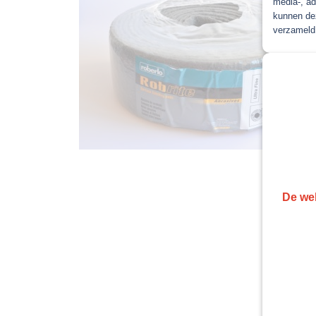
media-, ad
kunnen dez
verzameld 
De web