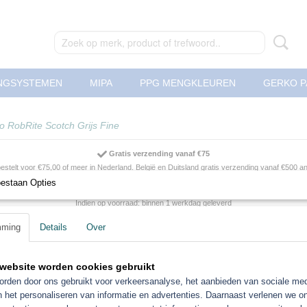
NGSYSTEMEN
MIPA
PPG MENGKLEUREN
GERKO P
o RobRite Scotch Grijs Fine
Gratis verzending vanaf €75
 bestelt voor €75,00 of meer in Nederland. België en Duitsland gratis verzending vanaf €500 
oestaan Opties
Snelle levering
Indien op voorraad: binnen 1 werkdag geleverd
Retourneren
mming
Details
Over
Retourneren kan gemakkelijk binnen 14 dagen
Top kwaliteit
website worden cookies gebruikt
Professionele nonpaint artikelen en gereedschappen tegen bodemprijzen!
rden door ons gebruikt voor verkeersanalyse, het aanbieden van sociale med
n het personaliseren van informatie en advertenties. Daarnaast verlenen we o
Roberlo RobRite Scotch Gr