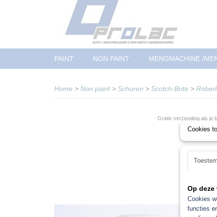
PAINT
NON PAINT
MENGMACHINE /ME
Home
>
Non paint
>
Schuren
>
Scotch-Brite
>
Roberl
Gratis verzending als je
Cookies t
Toeste
Op deze 
Cookies wo
functies e