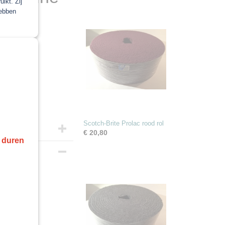
ikt. Zij
hebben
Scotch-Brite Prolac rood rol
€ 20,80
r duren
ne