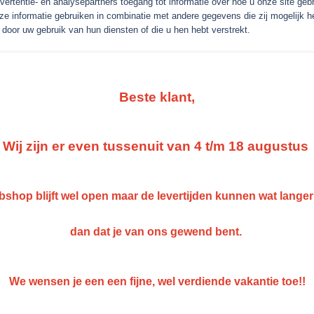
vertentie- en analysepartners toegang tot informatie over hoe u onze site gebru
e informatie gebruiken in combinatie met andere gegevens die zij mogelijk 
€ 26,93
door uw gebruik van hun diensten of die u hen hebt verstrekt.
(exclusief btw 21%)
Aantal
Beste klant,
IN WINKELWAGEN
Wij zijn er even tussenuit van 4 t/m 18 augustus
Specificaties
shop blijft wel open maar de levertijden kunnen wat lange
Netto gewicht
1,00 Kg
Omschrijving
Bruto gewicht
1,00 Kg
dan dat je van ons gewend bent.
Roberlo RobRite Schotch Grijs Fi
-voor het fijne schuurwerk P500 tot P1000
We wensen je een een fijne, wel verdiende vakantie toe!!
-100mm & 125mm x 10 meter