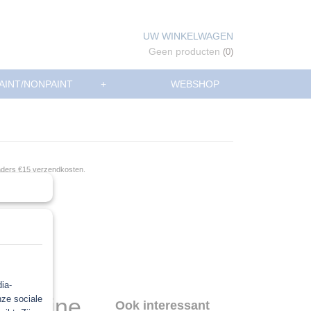
UW WINKELWAGEN
Geen producten
(0)
AINT/NONPAINT
+
WEBSHOP
anders €15 verzendkosten.
ia-
nze sociale
ijs Fine
Ook interessant