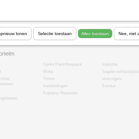
opnieuw tonen
Selectie toestaan
Alles toestaan
Nee, niet 
orieën
Gerko Paint/Nonpaint
Industrie
t
Motip
Sagola verfspuitpist
chine
Troton
stofzuigers
stemen
Aanbiedingen
Eurolux
Koplamp Reparatie
gkleuren