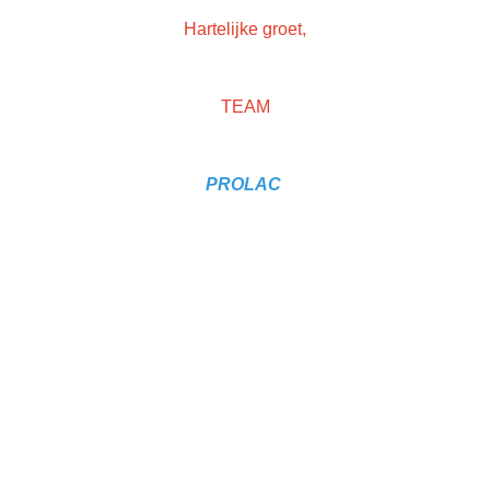
Non-woven schuurweb
Loopt niet vol met schuurstof
Hartelijke groet,
Kan meerdere keren gebruikt worden
Lange levensduur
TEAM
Zowel nat als droog te gebruiken
Ook te gebruiken i.c.m. ontvetter
Hoog schuurvermogen
PROLAC
Ook te gebruiken om mee te finishen
Laat zich tot iedere gewenste grootte vouwen of knippen
Save