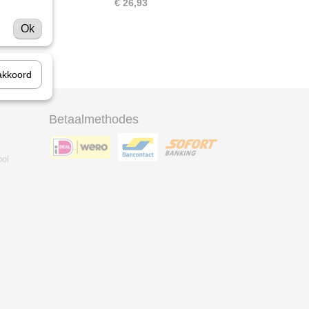
€ 26,93
Ok
akkoord
Betaalmethodes
ool