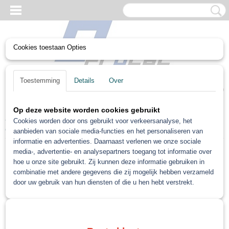
Cookies toestaan Opties
UW WINKELWAGEN
Toestemming
Details
Over
Geen producten
(0)
Op deze website worden cookies gebruikt
Home
>
Non paint
>
Spuitbok / Standaarden
>
Bumper houder
Cookies worden door ons gebruikt voor verkeersanalyse, het
kruis bok
aanbieden van sociale media-functies en het personaliseren van
informatie en advertenties. Daarnaast verlenen we onze sociale
Gratis verzending vanaf €75
media-, advertentie- en analysepartners toegang tot informatie over
Gratis verzending als je bestelt voor €75,00 of meer in Nederland. België en Duitsland
hoe u onze site gebruikt. Zij kunnen deze informatie gebruiken in
gratis verzending vanaf €500 anders €15 verzendkosten.
combinatie met andere gegevens die zij mogelijk hebben verzameld
door uw gebruik van hun diensten of die u hen hebt verstrekt.
Snelle levering
Indien op voorraad: binnen 1 werkdag geleverd
Retourneren
Retourneren kan gemakkelijk binnen 14 dagen