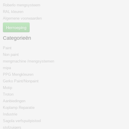
Roberlo mengsysteem
RAL kleuren
Algemene voorwaarden
Herroeping
Categorieën
Paint
Non paint
mengmachine /mengsystemen
mipa
PPG Mengkleuren
Gerko Paint/Nonpaint
Motip
Troton
Aanbiedingen
Koplamp Reparatie
Industrie
Sagola verfspuitpistool
stofzuigers