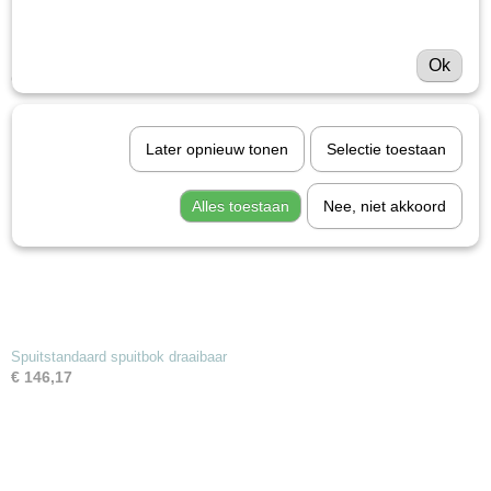
Save
Ok
Ook interessant
Later opnieuw tonen
Selectie toestaan
Alles toestaan
Nee, niet akkoord
Spuitstandaard spuitbok draaibaar
€ 146,17