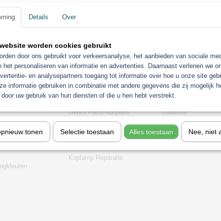
mming
Details
Over
website worden cookies gebruikt
rden door ons gebruikt voor verkeersanalyse, het aanbieden van sociale med
n het personaliseren van informatie en advertenties. Daarnaast verlenen we o
vertentie- en analysepartners toegang tot informatie over hoe u onze site gebru
e informatie gebruiken in combinatie met andere gegevens die zij mogelijk 
orieën
door uw gebruik van hun diensten of die u hen hebt verstrekt.
Gerko Paint/Nonpaint
Industrie
t
Motip
Sagola verfspuitpist
opnieuw tonen
Selectie toestaan
Alles toestaan
Nee, niet 
chine
Troton
stofzuigers
stemen
Aanbiedingen
Eurolux
Koplamp Reparatie
gkleuren