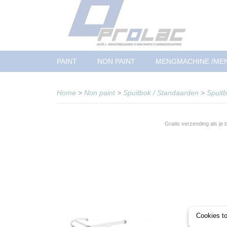
PAINT
NON PAINT
MENGMACHINE /ME
Home
>
Non paint
>
Spuitbok / Standaarden
>
Spuit
Gratis verzending als je
Cookies t