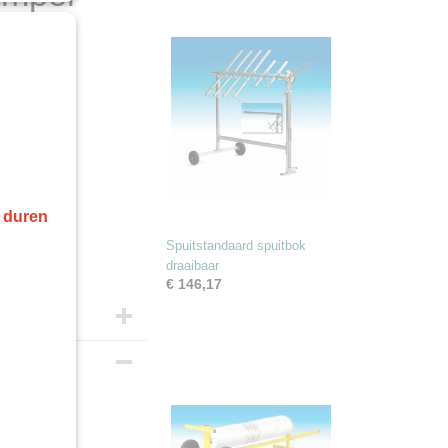
r duren
Spuitstandaard spuitbok
draaibaar
€ 146,17
teun