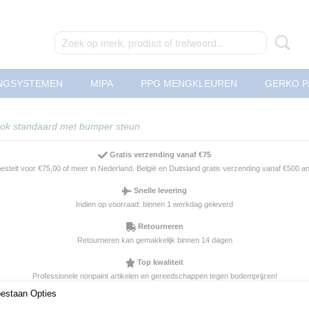
NGSYSTEMEN
MIPA
PPG MENGKLEUREN
GERKO P
bok standaard met bumper steun
Gratis verzending vanaf €75
 bestelt voor €75,00 of meer in Nederland. België en Duitsland gratis verzending vanaf €500 
Snelle levering
Indien op voorraad: binnen 1 werkdag geleverd
Retourneren
Retourneren kan gemakkelijk binnen 14 dagen
Top kwaliteit
Professionele nonpaint artikelen en gereedschappen tegen bodemprijzen!
oestaan Opties
Spuitbok standaard met b