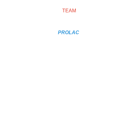
- Zeer sterke en goed afgewerkte bumper standaard
TEAM
- Zeer hoge kwaliteid
PROLAC
Save