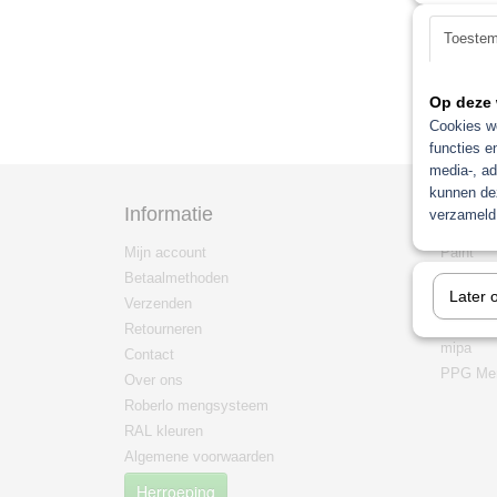
Toeste
Op deze 
Cookies wo
functies e
media-, ad
kunnen dez
Informatie
Categ
verzameld 
Mijn account
Paint
Betaalmethoden
Non pain
Later 
Verzenden
mengma
/mengsy
Retourneren
mipa
Contact
PPG Men
Over ons
Roberlo mengsysteem
RAL kleuren
Algemene voorwaarden
Herroeping