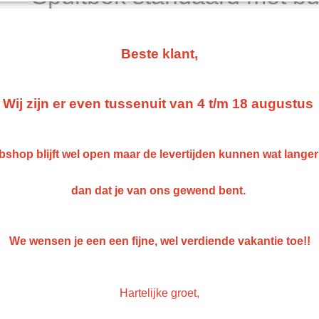
steun
€ 88,27
Beste klant,
(exclusief btw 21%)
Levertijd Geleverd binnen 24 uur!
Wij zijn er even tussenuit van 4 t/m 18 augustus
Aantal
shop blijft wel open maar de levertijden kunnen wat lange
IN WINKELWAGEN
dan dat je van ons gewend bent.
Specificaties
We wensen je een een fijne, wel verdiende vakantie toe!!
Netto gewicht
10,00 Kg
Omschrijving
Bruto gewicht
10,00 Kg
Spuitbok standaard met bumper s
Hartelijke groet,