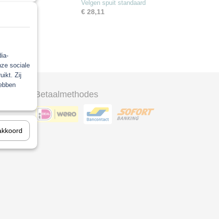
Velgen spuit standaard
€ 28,11
ia-
nze sociale
ikt. Zij
hebben
Betaalmethodes
ool
akkoord