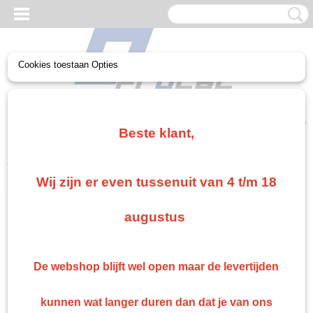
Cookies toestaan Opties
UW WINKELWAGEN
Geen producten
(0)
Beste klant,
Home
>
Non paint
>
Spuitpistool
>
Spuitpistool 1,2 1,3 spuitopening
>
T-gun spuitpistool 1,3 bovenbeker
Wij zijn er even tussenuit van 4 t/m 18
Gratis verzending vanaf €75
augustus
Gratis verzending als je bestelt voor €75,00 of meer in Nederland. België en Duitsland
gratis verzending vanaf €500 anders €15 verzendkosten.
Snelle levering
De webshop blijft wel open maar de levertijden
Indien op voorraad: binnen 1 werkdag geleverd
Retourneren
kunnen wat langer duren dan dat je van ons
Retourneren kan gemakkelijk binnen 14 dagen