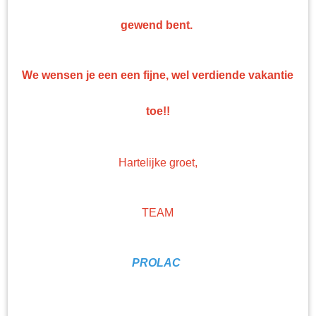
Top kwaliteit
gewend bent.
Professionele nonpaint artikelen en gereedschappen tegen bodemprijzen!
We wensen je een een fijne, wel verdiende vakantie
toe!!
Hartelijke groet,
TEAM
PROLAC