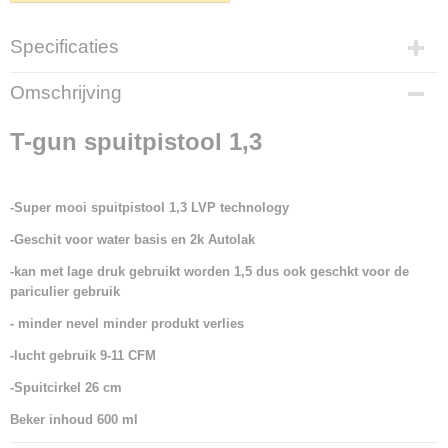
Specificaties
Netto gewicht
Omschrijving
0,10 Kg
Bruto gewicht
T-gun spuitpistool 1,3
0,10 Kg
-Super mooi spuitpistool 1,3 LVP technology
-Geschit voor water basis en 2k Autolak
-kan met lage druk gebruikt worden 1,5 dus ook geschkt voor de
pariculier gebruik
- minder nevel minder produkt verlies
-lucht gebruik 9-11 CFM
-Spuitcirkel 26 cm
Beker inhoud 600 ml