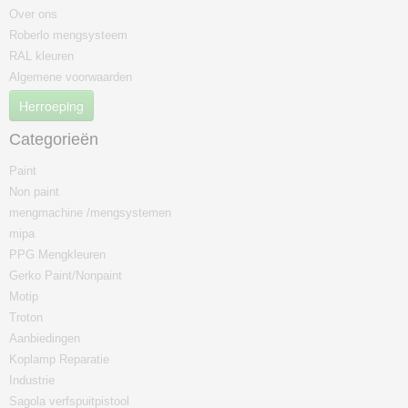
Over ons
Roberlo mengsysteem
RAL kleuren
Algemene voorwaarden
Herroeping
Categorieën
Paint
Non paint
mengmachine /mengsystemen
mipa
PPG Mengkleuren
Gerko Paint/Nonpaint
Motip
Troton
Aanbiedingen
Koplamp Reparatie
Industrie
Sagola verfspuitpistool