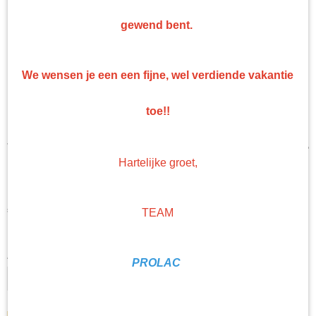
gewend bent.
We wensen je een een fijne, wel verdiende vakantie
toe!!
Wax spuitbus 500 ml Orapur
Hartelijke groet,
K8015
€ 14,06
TEAM
(exclusief btw 21%)
Levertijd Geleverd binnen 24 uur!
Aantal
PROLAC