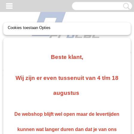
Cookies toestaan Opties
UW WINKELWAGEN
Geen producten
(0)
Beste klant,
Home
>
Non paint
>
Wax
>
Wax spuitbus 500 ml Orapur K8015
Wij zijn er even tussenuit van 4 t/m 18
augustus
De webshop blijft wel open maar de levertijden
kunnen wat langer duren dan dat je van ons