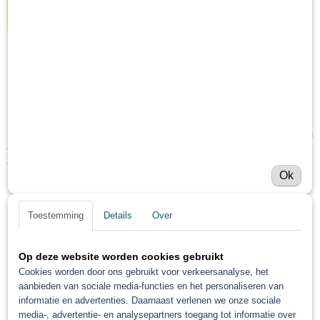
IN WINKELWAGEN
Specificaties
Netto gewicht
Omschrijving
0,50 Kg
Lichtbeige goed hechtende conserveringswas ( Wax ) voor een optimale
Bruto gewicht
roestbescherming van metaal en holle ruimtes in metaal. Dringt door tot in
0,50 Kg
de kleinste hoeken en gaten. Bestand tegen zout, vocht en algemene
corrosieve atmosfeer.
Ok
Langdurige bescherming tegen corrosie;
Siliconenvrij;
Toestemming
Details
Over
Goede bestendigheid tegen hoge en lage temperaturen (-30-80°C,
piek 110°C);
Brokkelt en druipt niet, ook niet bij hoge temperaturen; geen
Op deze website worden cookies gebruikt
Cookies worden door ons gebruikt voor verkeersanalyse, het
scheurvorming;
aanbieden van sociale media-functies en het personaliseren van
Droogt snel;
informatie en advertenties. Daarnaast verlenen we onze sociale
Niet agressief voor plastics, rubbers en verf.
media-, advertentie- en analysepartners toegang tot informatie over