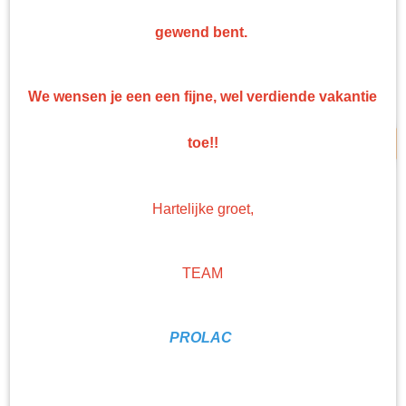
Top kwaliteit
gewend bent.
Professionele nonpaint artikelen en gereedschappen tegen bodemprijzen!
NIEUW
We wensen je een een fijne, wel verdiende vakantie
toe!!
Hartelijke groet,
TEAM
PROLAC