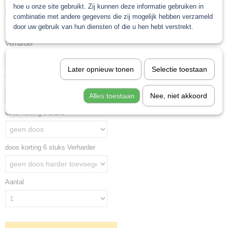
hoe u onze site gebruikt. Zij kunnen deze informatie gebruiken in
€ 39,92
(exclusief btw 21%)
combinatie met andere gegevens die zij mogelijk hebben verzameld
door uw gebruik van hun diensten of die u hen hebt verstrekt.
Levertijd Geleverd binnen 24 uur!
Verharder
Later opnieuw tonen
Selectie toestaan
Verdunning 2k conventioneel
Alles toestaan
Nee, niet akkoord
doos korting 6 stuks
doos korting 6 stuks Verharder
Aantal