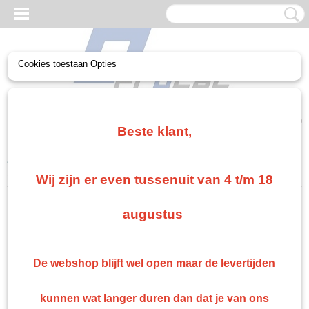
Cookies toestaan Opties
UW WINKELWAGEN
Geen producten
(0)
Beste klant,
Home
>
Paint
>
Auto- en industrielakken
>
Troton Autolak 2k ral
9005 1 liter
Wij zijn er even tussenuit van 4 t/m 18
Gratis verzending vanaf €75
augustus
Gratis verzending als je bestelt voor €75,00 of meer in Nederland. België en Duitsland
gratis verzending vanaf €500 anders €15 verzendkosten.
Snelle levering
De webshop blijft wel open maar de levertijden
Indien op voorraad: binnen 1 werkdag geleverd
Retourneren
kunnen wat langer duren dan dat je van ons
Retourneren kan gemakkelijk binnen 14 dagen