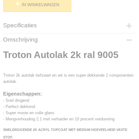
IN WINKELWAGEN
Specificaties
Productcode
Omschrijving
722-16
Troton Autolak 2k ral 9005
Troton 2k autolak tiefzwart en wit is een super dekkende 2 componenten
autolak.
Eigenschappen:
- Snel drogend
- Perfect dekkend
- Super mooie en volle glans
- Mengverhouding 2:1 met verharder en 10 procent verdunning
SNELDROGENDE 2K ACRYL TOPCOAT MET MEDIUM HOEVEELHEID VASTE
STOF.