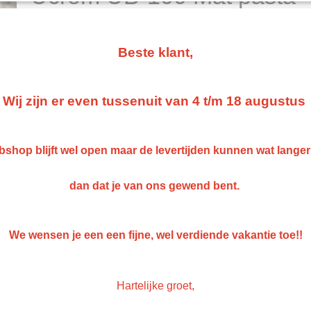
€ 91,08
(exclusief btw 21%)
Beste klant,
Aantal
Wij zijn er even tussenuit van 4 t/m 18 augustus
IN WINKELWAGEN
shop blijft wel open maar de levertijden kunnen wat lange
Specificaties
dan dat je van ons gewend bent.
Netto gewicht
1,00 Kg
Omschrijving
Bruto gewicht
1,00 Kg
Ucrome UB-100 Mat Pasta
We wensen je een een fijne, wel verdiende vakantie toe!!
- Te gebruiken in al onze 2k procucten om de glans graad te vermind
Hartelijke groet,
Save