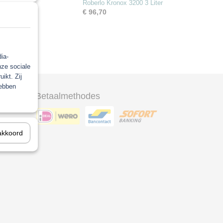
Roberlo Kronox 3200 3 Liter
€ 96,70
ia-
nze sociale
ikt. Zij
hebben
Betaalmethodes
ool
akkoord