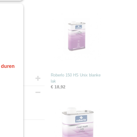
r duren
Roberlo 150 HS Unix blanke
lak
€ 18,92
eren