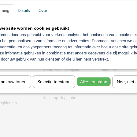
mming
Details
Over
website worden cookies gebruikt
rden door ons gebruikt voor verkeersanalyse, het aanbieden van sociale med
n het personaliseren van informatie en advertenties. Daarnaast verlenen we o
vertentie- en analysepartners toegang tot informatie over hoe u onze site gebru
e informatie gebruiken in combinatie met andere gegevens die zij mogelijk 
orieën
door uw gebruik van hun diensten of die u hen hebt verstrekt.
Gerko Paint/Nonpaint
Industrie
t
Motip
Sagola verfspuitpist
opnieuw tonen
Selectie toestaan
Alles toestaan
Nee, niet 
chine
Troton
stofzuigers
stemen
Aanbiedingen
Eurolux
Koplamp Reparatie
gkleuren