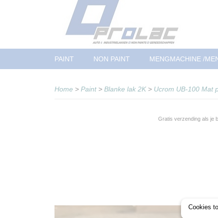
PAINT
NON PAINT
MENGMACHINE /ME
Home
>
Paint
>
Blanke lak 2K
>
Ucrom UB-100 Mat p
Gratis verzending als je
Cookies t