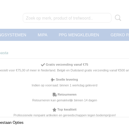
NGSYSTEMEN
MIPA
PPG MENGKLEUREN
GERKO P
asta
Gratis verzending vanaf €75
 bestelt voor €75,00 of meer in Nederland. België en Duitsland gratis verzending vanaf €500 
Snelle levering
Indien op voorraad: binnen 1 werkdag geleverd
Retourneren
Retourneren kan gemakkelijk binnen 14 dagen
Top kwaliteit
Professionele nonpaint artikelen en gereedschappen tegen bodemprijzen!
oestaan Opties
Ucrom UB-100 Mat pasta