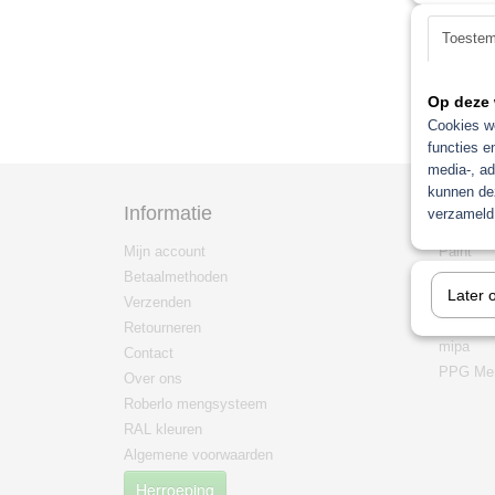
Toeste
Op deze 
Cookies wo
functies e
media-, ad
kunnen dez
Informatie
Categ
verzameld 
Mijn account
Paint
Betaalmethoden
Non pain
Later 
Verzenden
mengma
/mengsy
Retourneren
mipa
Contact
PPG Men
Over ons
Roberlo mengsysteem
RAL kleuren
Algemene voorwaarden
Herroeping