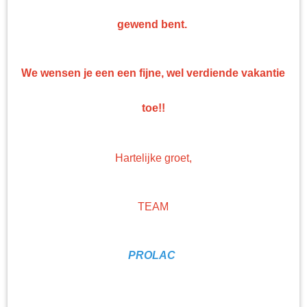
Top kwaliteit
gewend bent.
Professionele nonpaint artikelen en gereedschappen tegen bodemprijzen!
We wensen je een een fijne, wel verdiende vakantie
toe!!
Hartelijke groet,
TEAM
PROLAC