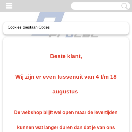
Cookies toestaan Opties
UW WINKELWAGEN
Geen producten
(0)
Beste klant,
Home
>
Paint
>
Grondlak 2K Roberlo en Epoxy
>
Roberlo Multy
sealer 9141 DTM nat in nat primer
Wij zijn er even tussenuit van 4 t/m 18
Gratis verzending vanaf €75
augustus
Gratis verzending als je bestelt voor €75,00 of meer in Nederland. België en Duitsland
gratis verzending vanaf €500 anders €15 verzendkosten.
Snelle levering
De webshop blijft wel open maar de levertijden
Indien op voorraad: binnen 1 werkdag geleverd
Retourneren
kunnen wat langer duren dan dat je van ons
Retourneren kan gemakkelijk binnen 14 dagen