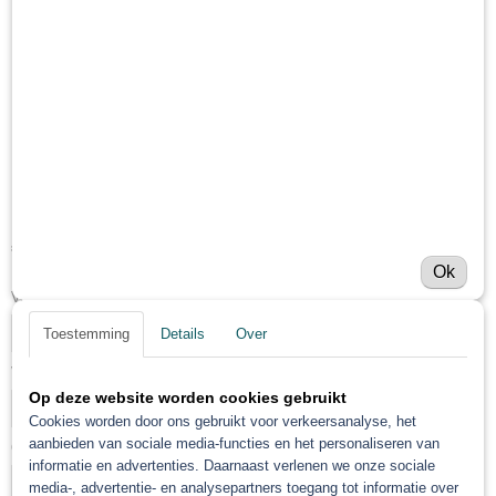
Roberlo Multy sealer 9141
DTM nat in nat primer
€ 198,36
(exclusief btw 21%)
Ok
Verharder toevoegen
Toestemming
Details
Over
Verdunning toevoegen
Op deze website worden cookies gebruikt
Cookies worden door ons gebruikt voor verkeersanalyse, het
aanbieden van sociale media-functies en het personaliseren van
Ontvetter toevoegen
informatie en advertenties. Daarnaast verlenen we onze sociale
media-, advertentie- en analysepartners toegang tot informatie over