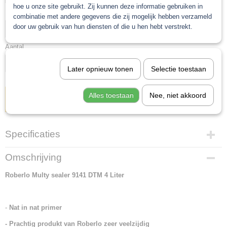
hoe u onze site gebruikt. Zij kunnen deze informatie gebruiken in
Kleur
combinatie met andere gegevens die zij mogelijk hebben verzameld
door uw gebruik van hun diensten of die u hen hebt verstrekt.
Aantal
Later opnieuw tonen
Selectie toestaan
Alles toestaan
Nee, niet akkoord
IN WINKELWAGEN
Specificaties
Netto gewicht
Omschrijving
5,00 Kg
Roberlo Multy sealer 9141 DTM 4 Liter
Bruto gewicht
5,00 Kg
-
Nat in nat primer
- Prachtig produkt van Roberlo zeer veelzijdig