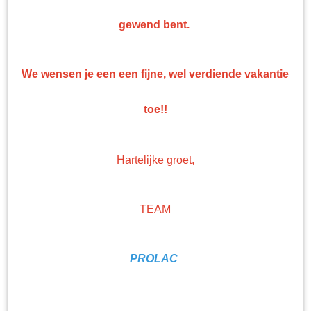
Top kwaliteit
gewend bent.
Professionele nonpaint artikelen en gereedschappen tegen bodemprijzen!
We wensen je een een fijne, wel verdiende vakantie
toe!!
Hartelijke groet,
TEAM
PROLAC