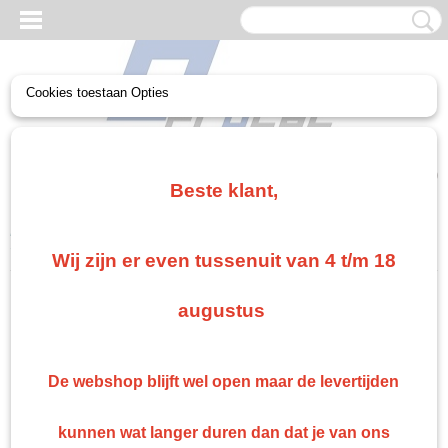
Cookies toestaan Opties
UW WINKELWAGEN
Geen producten
(0)
Beste klant,
Home
>
Paint
>
Spuitbussen
>
Roberlo Fade Out Spray Uitspuit
verdunning spuitbus
Wij zijn er even tussenuit van 4 t/m 18
Gratis verzending vanaf €75
augustus
Gratis verzending als je bestelt voor €75,00 of meer in Nederland. België en Duitsland
gratis verzending vanaf €500 anders €15 verzendkosten.
Snelle levering
De webshop blijft wel open maar de levertijden
Indien op voorraad: binnen 1 werkdag geleverd
Retourneren
kunnen wat langer duren dan dat je van ons
Retourneren kan gemakkelijk binnen 14 dagen