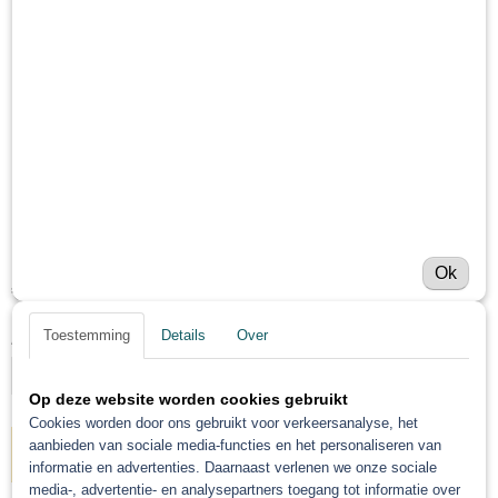
Roberlo Fade Out Spray
Uitspuit verdunning spuitbus
Ok
€ 19,44
(exclusief btw 21%)
Toestemming
Details
Over
Aantal
Op deze website worden cookies gebruikt
Cookies worden door ons gebruikt voor verkeersanalyse, het
aanbieden van sociale media-functies en het personaliseren van
IN WINKELWAGEN
informatie en advertenties. Daarnaast verlenen we onze sociale
media-, advertentie- en analysepartners toegang tot informatie over