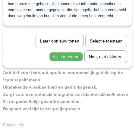
hoe u onze site gebruikt. Zij kunnen deze informatie gebruiken in
Specificaties
combinatie met andere gegevens die zij mogelijk hebben verzameld
door uw gebruik van hun diensten of die u hen hebt verstrekt.
Netto gewicht
Omschrijving
0,50 Kg
Bruto gewicht
Roberlo Fade Out Spray Uitspuit
0,50 Kg
Later opnieuw tonen
Selectie toestaan
verdunning
Alles toestaan
Nee, niet akkoord
Additief voor fade-out spuiten, voornamelijk gericht op de
‘spot repair’ markt.
Uitstekende vloeibaarheid en gebruiksgemak.
Zorgt voor een optimale integratie van blanke lakken/kleuren
2k tot gedeeltelijk geverfde gebieden.
Bespaart veel tijd in het polijstproces.
Produkt info