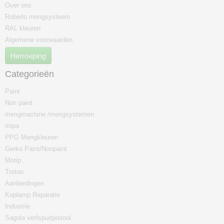
Over ons
Roberlo mengsysteem
RAL kleuren
Algemene voorwaarden
Herroeping
Categorieën
Paint
Non paint
mengmachine /mengsystemen
mipa
PPG Mengkleuren
Gerko Paint/Nonpaint
Motip
Troton
Aanbiedingen
Koplamp Reparatie
Industrie
Sagola verfspuitpistool