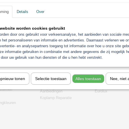
mming
Details
Over
website worden cookies gebruikt
rden door ons gebruikt voor verkeersanalyse, het aanbieden van sociale med
n het personaliseren van informatie en advertenties. Daarnaast verlenen we o
vertentie- en analysepartners toegang tot informatie over hoe u onze site gebru
e informatie gebruiken in combinatie met andere gegevens die zij mogelijk 
door uw gebruik van hun diensten of die u hen hebt verstrekt.
orieën
Gerko Paint/Nonpaint
Industrie
t
Motip
Sagola verfspuitpist
opnieuw tonen
Selectie toestaan
Alles toestaan
Nee, niet 
chine
Troton
stofzuigers
stemen
Aanbiedingen
Eurolux
Koplamp Reparatie
gkleuren