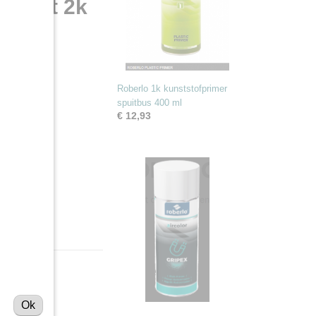
mpleet 2k
Roberlo 1k kunststofprimer
ren )
spuitbus 400 ml
€ 12,93
Ok