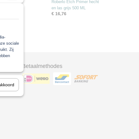
Roberlo Etch Primer hecht
en las grijs 500 ML
€ 16,76
ia-
nze sociale
ikt. Zij
hebben
Betaalmethodes
ool
akkoord