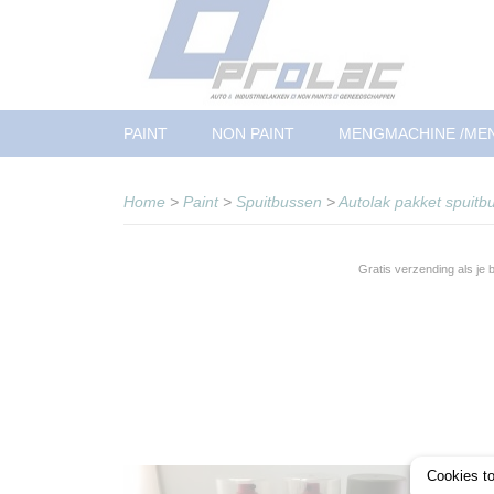
PAINT
NON PAINT
MENGMACHINE /ME
Home
>
Paint
>
Spuitbussen
>
Autolak pakket spuitb
Gratis verzending als je
Cookies t