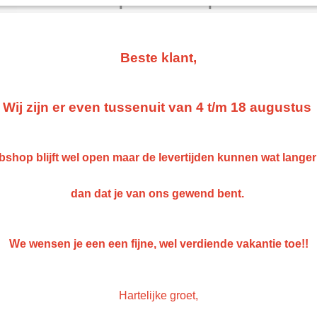
2k
€ 50,60
Beste klant,
(exclusief btw 21%)
Auto merk
Kleur code
Wij zijn er even tussenuit van 4 t/m 18 augustus
Aantal
shop blijft wel open maar de levertijden kunnen wat lange
dan dat je van ons gewend bent.
IN WINKELWAGEN
We wensen je een een fijne, wel verdiende vakantie toe!!
Specificaties
Netto gewicht
2,00 Kg
Omschrijving
Hartelijke groet,
Bruto gewicht
2,00 Kg