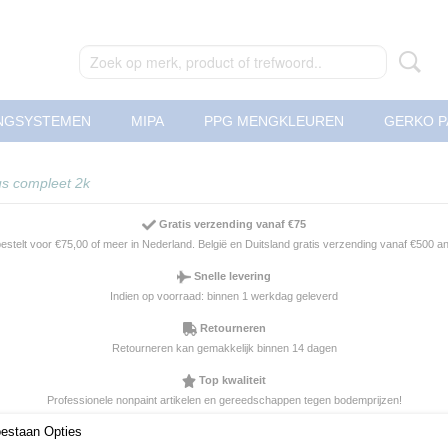
NGSYSTEMEN
MIPA
PPG MENGKLEUREN
GERKO P
us compleet 2k
Gratis verzending vanaf €75
 bestelt voor €75,00 of meer in Nederland. België en Duitsland gratis verzending vanaf €500 
Snelle levering
Indien op voorraad: binnen 1 werkdag geleverd
Retourneren
Retourneren kan gemakkelijk binnen 14 dagen
Top kwaliteit
Professionele nonpaint artikelen en gereedschappen tegen bodemprijzen!
Autolak pakket spuitbus c
oestaan Opties