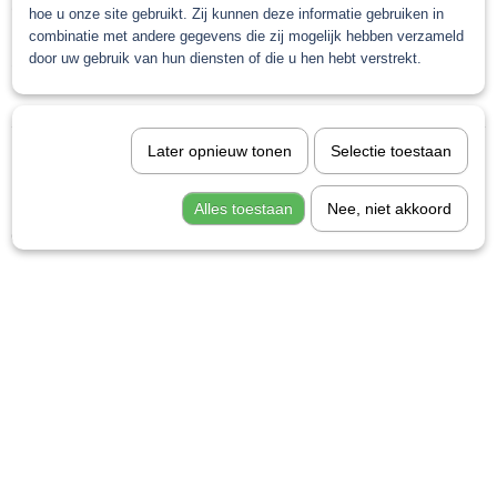
Omschrijving
hoe u onze site gebruikt. Zij kunnen deze informatie gebruiken in
1,00 Kg
combinatie met andere gegevens die zij mogelijk hebben verzameld
Bruto gewicht
colomix verdunning
door uw gebruik van hun diensten of die u hen hebt verstrekt.
1,00 Kg
Later opnieuw tonen
Selectie toestaan
Save
Alles toestaan
Nee, niet akkoord
Ook interessant