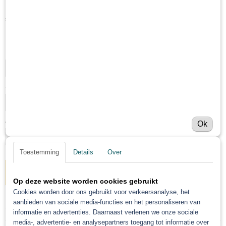
€ 21,57
(exclusief btw 21%)
Levertijd Geleverd binnen 24 uur!
Hoeveelheid
Snelheid
Aantal
Ok
Toestemming
Details
Over
IN WINKELWAGEN
Op deze website worden cookies gebruikt
Cookies worden door ons gebruikt voor verkeersanalyse, het
aanbieden van sociale media-functies en het personaliseren van
Specificaties
informatie en advertenties. Daarnaast verlenen we onze sociale
media-, advertentie- en analysepartners toegang tot informatie over
Netto gewicht