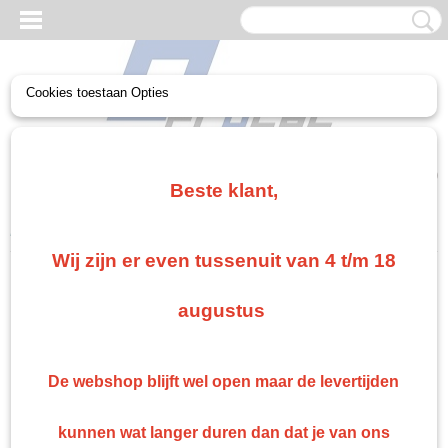
Cookies toestaan Opties
UW WINKELWAGEN
Geen producten
(0)
Beste klant,
Home
>
Paint
>
Verdunning/Thinner
>
colomix verdunner
Wij zijn er even tussenuit van 4 t/m 18
Gratis verzending vanaf €75
Gratis verzending als je bestelt voor €75,00 of meer in Nederland. België en Duitsland
augustus
gratis verzending vanaf €500 anders €15 verzendkosten.
Snelle levering
Indien op voorraad: binnen 1 werkdag geleverd
De webshop blijft wel open maar de levertijden
Retourneren
Retourneren kan gemakkelijk binnen 14 dagen
kunnen wat langer duren dan dat je van ons