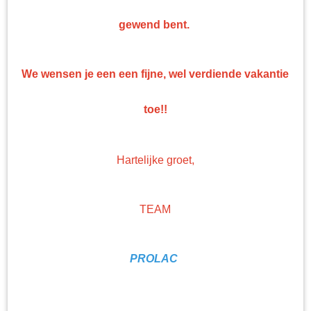
Top kwaliteit
Professionele nonpaint artikelen en gereedschappen tegen bodemprijzen!
gewend bent.
We wensen je een een fijne, wel verdiende vakantie
toe!!
Hartelijke groet,
TEAM
PROLAC
colomix verdunner