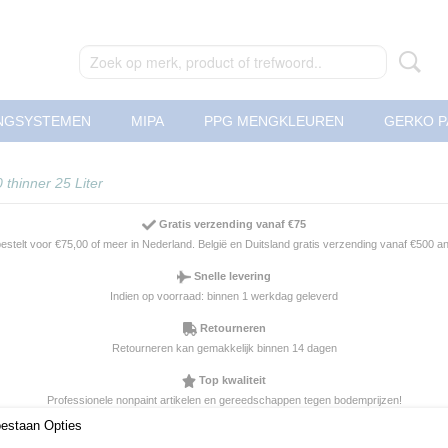
NGSYSTEMEN
MIPA
PPG MENGKLEUREN
GERKO P
thinner 25 Liter
Gratis verzending vanaf €75
 bestelt voor €75,00 of meer in Nederland. België en Duitsland gratis verzending vanaf €500 
Snelle levering
Indien op voorraad: binnen 1 werkdag geleverd
Retourneren
Retourneren kan gemakkelijk binnen 14 dagen
Top kwaliteit
Professionele nonpaint artikelen en gereedschappen tegen bodemprijzen!
oestaan Opties
Roberlo C1000 thinner 25 L