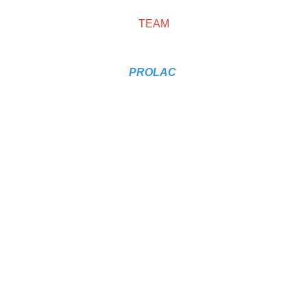
- laat geen waas achter
TEAM
- kraakhelder brandschoon !
PROLAC
Save