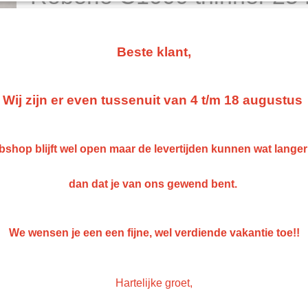
€ 110,00
(exclusief btw 21%)
Levertijd Geleverd binnen 24 uur!
Beste klant,
Aantal
Wij zijn er even tussenuit van 4 t/m 18 augustus
IN WINKELWAGEN
shop blijft wel open maar de levertijden kunnen wat lange
dan dat je van ons gewend bent.
Specificaties
Netto gewicht
25,00 Kg
Omschrijving
Bruto gewicht
25,00 Kg
We wensen je een een fijne, wel verdiende vakantie toe!!
Roberlo C1000 thinner 25 
Hartelijke groet,
- Extra sterke Thinner om u spuit goed schoon te maken