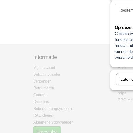
Toeste
Op deze 
Cookies wo
functies e
media-, ad
kunnen dez
Informatie
Categ
verzameld 
Mijn account
Paint
Betaalmethoden
Non pain
Later 
Verzenden
mengma
/mengsy
Retourneren
mipa
Contact
PPG Men
Over ons
Roberlo mengsysteem
RAL kleuren
Algemene voorwaarden
Herroeping