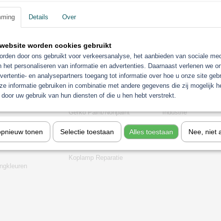
mming
Details
Over
website worden cookies gebruikt
rden door ons gebruikt voor verkeersanalyse, het aanbieden van sociale med
n het personaliseren van informatie en advertenties. Daarnaast verlenen we o
vertentie- en analysepartners toegang tot informatie over hoe u onze site gebru
e informatie gebruiken in combinatie met andere gegevens die zij mogelijk 
orieën
door uw gebruik van hun diensten of die u hen hebt verstrekt.
Gerko Paint/Nonpaint
Industrie
t
Motip
Sagola verfspuitpist
opnieuw tonen
Selectie toestaan
Alles toestaan
Nee, niet 
chine
Troton
stofzuigers
stemen
Aanbiedingen
Eurolux
Koplamp Reparatie
gkleuren