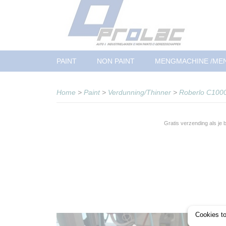
PAINT
NON PAINT
MENGMACHINE /ME
Home
>
Paint
>
Verdunning/Thinner
>
Roberlo C1000 
Gratis verzending als je
Cookies t