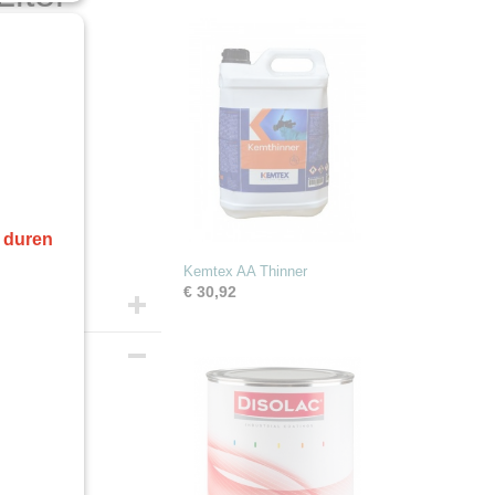
r duren
Kemtex AA Thinner
€ 30,92
Liter