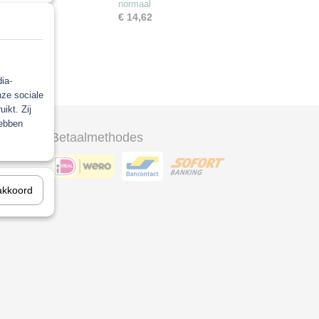
normaal
€ 14,62
ia-
nze sociale
ikt. Zij
hebben
Betaalmethodes
ool
akkoord