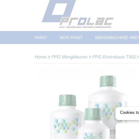
PAINT
NON PAINT
MENGMACHINE /ME
Home
>
PPG Mengkleuren
>
PPG Envirobase T492 A
Cookies t