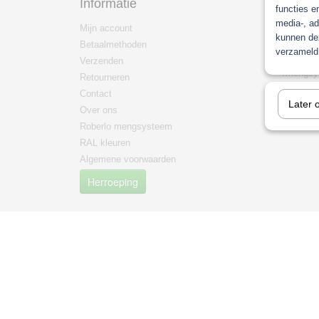
Informatie
Categ
functies e
media-, ad
Mijn account
Paint
kunnen dez
Betaalmethoden
Non pain
verzameld 
Verzenden
mengma
/mengsy
Retourneren
mipa
Contact
Later 
PPG Men
Over ons
Roberlo mengsysteem
RAL kleuren
Algemene voorwaarden
Herroeping