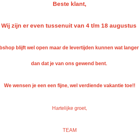
IN WINKELWAGEN
Beste klant,
Specificaties
Wij zijn er even tussenuit van 4 t/m 18 augustus
Netto gewicht
1,00 Kg
Omschrijving
Bruto gewicht
1,00 Kg
shop blijft wel open maar de levertijden kunnen wat lange
PPG Envirobase T492 Additi
dan dat je van ons gewend bent.
Save
We wensen je een een fijne, wel verdiende vakantie toe!!
Hartelijke groet,
TEAM