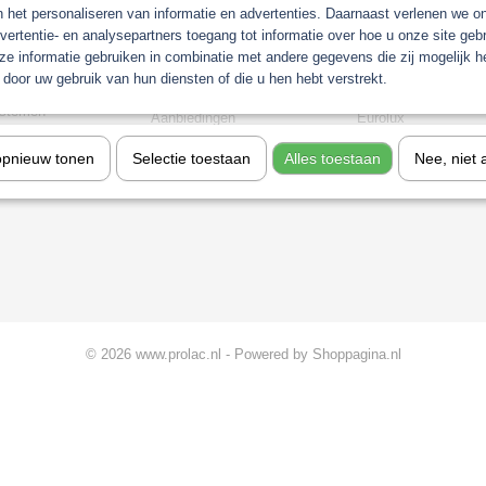
orieën
n het personaliseren van informatie en advertenties. Daarnaast verlenen we o
vertentie- en analysepartners toegang tot informatie over hoe u onze site gebru
Gerko Paint/Nonpaint
Industrie
e informatie gebruiken in combinatie met andere gegevens die zij mogelijk 
t
Motip
Sagola verfspuitpist
door uw gebruik van hun diensten of die u hen hebt verstrekt.
chine
Troton
stofzuigers
stemen
Aanbiedingen
Eurolux
Koplamp Reparatie
opnieuw tonen
Selectie toestaan
Alles toestaan
Nee, niet 
gkleuren
© 2026 www.prolac.nl - Powered by Shoppagina.nl