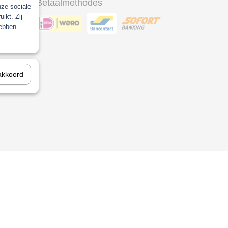
Betaalmethodes
nze sociale
ikt. Zij
hebben
ool
akkoord