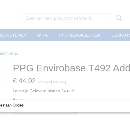
NGSYSTEMEN
MIPA
PPG MENGKLEUREN
GERKO P
dditive 1L
PPG Envirobase T492 Addi
€ 44,92
(exclusief btw 21%)
Levertijd Geleverd binnen 24 uur!
Aantal
oestaan Opties