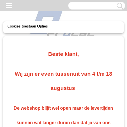
Cookies toestaan Opties
UW WINKELWAGEN
Geen producten
(0)
Beste klant,
Home
>
Troton
>
Troton 2k blanke lak
>
Troton Diabolic Matte
Blanke Lak set HS
Wij zijn er even tussenuit van 4 t/m 18
augustus
De webshop blijft wel open maar de levertijden
kunnen wat langer duren dan dat je van ons