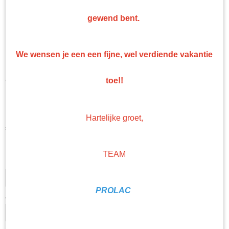
gewend bent.
We wensen je een een fijne, wel verdiende vakantie
Troton Diabolic Matte
toe!!
Blanke Lak set HS
Hartelijke groet,
€ 50,45
(exclusief btw 21%)
Levertijd Geleverd binnen 24 uur!
TEAM
Hoeveelheid
PROLAC
Aantal