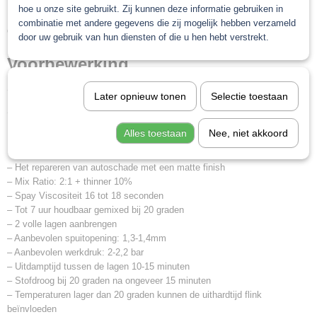
hoe u onze site gebruikt. Zij kunnen deze informatie gebruiken in
Kleur : Transparant
combinatie met andere gegevens die zij mogelijk hebben verzameld
Gradatie: Volledig mat
door uw gebruik van hun diensten of die u hen hebt verstrekt.
Voorbewerking
Schuurpapier met korrel 600 tot 800 (nat schuren)
Later opnieuw tonen
Selectie toestaan
Schuurpapier met korrel 360 tot 400 (met machine)
Alles toestaan
Nee, niet akkoord
Het proces:
– Het repareren van autoschade met een matte finish
– Mix Ratio: 2:1 + thinner 10%
– Spay Viscositeit 16 tot 18 seconden
– Tot 7 uur houdbaar gemixed bij 20 graden
– 2 volle lagen aanbrengen
– Aanbevolen spuitopening: 1,3-1,4mm
– Aanbevolen werkdruk: 2-2,2 bar
– Uitdamptijd tussen de lagen 10-15 minuten
– Stofdroog bij 20 graden na ongeveer 15 minuten
– Temperaturen lager dan 20 graden kunnen de uithardtijd flink
beïnvloeden