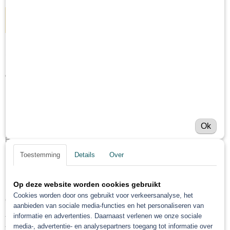
IN WINKELWAGEN
Omschrijving
Troton Diabolic Matte
Blanke Lak set HS
De verpakking bestaat uit de geselecteerde inhoud.
Ok
Hoogwaardige matte blanke lak set van het merk Troton (Diabolic serie)
Toestemming
Details
Over
De lak is makkelijk in gebruik en biedt een goede bescherming.
De lak mag niet gepolijst worden!
Op deze website worden cookies gebruikt
Matte blanke lak 2K set van hoge kwaliteit. Bestemd voor professioneel
Cookies worden door ons gebruikt voor verkeersanalyse, het
gebruik voor het repareren met een mat eindresultaat.
aanbieden van sociale media-functies en het personaliseren van
informatie en advertenties. Daarnaast verlenen we onze sociale
– Een mat eindresultaat.
media-, advertentie- en analysepartners toegang tot informatie over
– Harde finish.