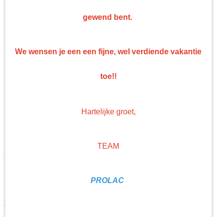
gewend bent.
We wensen je een een fijne, wel verdiende vakantie
toe!!
Hartelijke groet,
TEAM
Troton Blanke Lak Spuitbus
500ML
PROLAC
€ 10,68
(exclusief btw 21%)