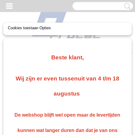
Cookies toestaan Opties
UW WINKELWAGEN
Geen producten
(0)
Beste klant,
Home
>
Troton
>
Troton Spuitbussen
>
Troton Blanke Lak Spuitbus
500ML
Wij zijn er even tussenuit van 4 t/m 18
augustus
De webshop blijft wel open maar de levertijden
kunnen wat langer duren dan dat je van ons