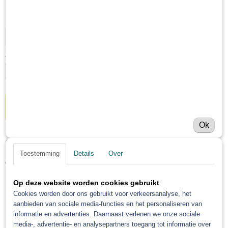
Levertijd Geleverd binnen 24 uur!
Doos actie prijs
Aantal
IN WINKELWAGEN
Ok
Omschrijving
Toestemming
Details
Over
Troton Blanke Lak Spuitbus
Op deze website worden cookies gebruikt
500ML
Cookies worden door ons gebruikt voor verkeersanalyse, het
aanbieden van sociale media-functies en het personaliseren van
informatie en advertenties. Daarnaast verlenen we onze sociale
media-, advertentie- en analysepartners toegang tot informatie over
De verpakking bestaat uit 1 spuitbus van 500ml