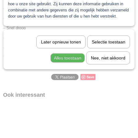
hoe u onze site gebruikt. Zij kunnen deze informatie gebruiken in
– Enorme glans
combinatie met andere gegevens die zij mogelijk hebben verzameld
door uw gebruik van hun diensten of die u hen hebt verstrekt.
– Hoge kwaliteit
– Snel droog
– Lak staat er mooi bol op
Later opnieuw tonen
Selectie toestaan
– Makkelijk in gebruik
Veiligheidsblad Troton blanke lak spuitbus
Alles toestaan
Nee, niet akkoord
Save
Ook interessant