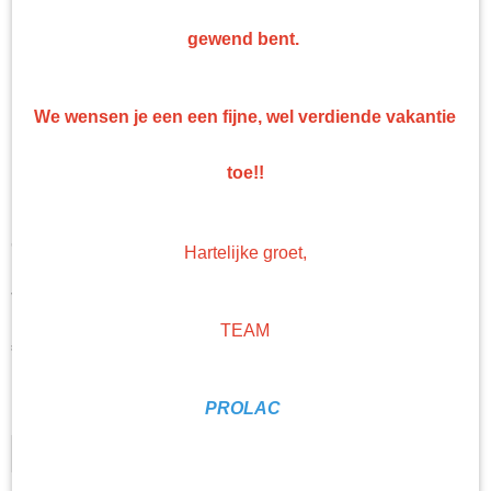
gewend bent.
We wensen je een een fijne, wel verdiende vakantie
toe!!
Troton Base en 2k
Hartelijke groet,
verdunning 1 en 5 Liter
TEAM
€ 16,86
(exclusief btw 21%)
Levertijd Geleverd binnen 24 uur!
PROLAC
Hoeveelheid