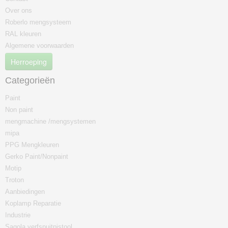
Over ons
Roberlo mengsysteem
RAL kleuren
Algemene voorwaarden
Herroeping
Categorieën
Paint
Non paint
mengmachine /mengsystemen
mipa
PPG Mengkleuren
Gerko Paint/Nonpaint
Motip
Troton
Aanbiedingen
Koplamp Reparatie
Industrie
Sagola verfspuitpistool