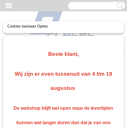
Cookies toestaan Opties
UW WINKELWAGEN
Geen producten
(0)
Beste klant,
Home
>
Troton
>
Troton verdunning
>
Troton Base en 2k
verdunning 1 en 5 Liter
Wij zijn er even tussenuit van 4 t/m 18
augustus
De webshop blijft wel open maar de levertijden
kunnen wat langer duren dan dat je van ons