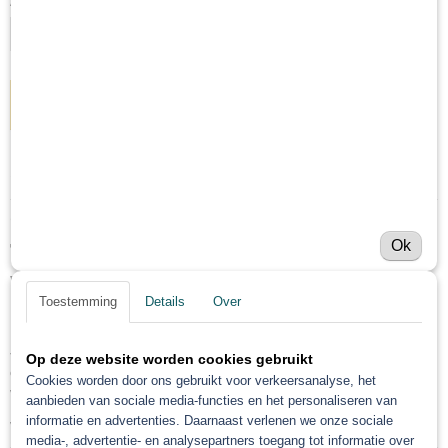
Aantal
IN WINKELWAGEN
Specificaties
Netto gewicht
Omschrijving
1,00 Kg
Ok
Troton Base en 2k
Bruto gewicht
verdunning 1 en 5 Liter
1,00 Kg
Toestemming
Details
Over
– Deze verdunning kan worden toegevoegd aan zowel 2K als
Op deze website worden cookies gebruikt
conventionele autolakken waarvoor acrylaat thinner wordt
Cookies worden door ons gebruikt voor verkeersanalyse, het
voorgeschreven.
aanbieden van sociale media-functies en het personaliseren van
informatie en advertenties. Daarnaast verlenen we onze sociale
verkrijgbaar in 1 of 5 liter
media-, advertentie- en analysepartners toegang tot informatie over