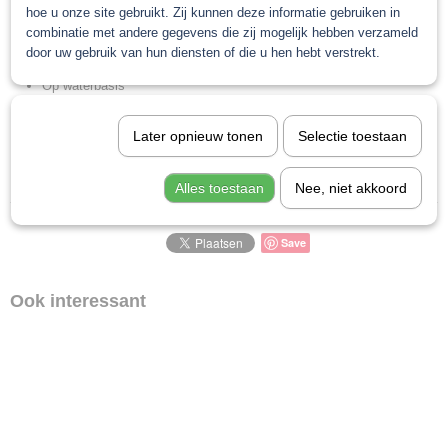
hoe u onze site gebruikt. Zij kunnen deze informatie gebruiken in
Zonder siliconen en solventen
combinatie met andere gegevens die zij mogelijk hebben verzameld
Heavy cut, medium cut en finish in 1 fles
door uw gebruik van hun diensten of die u hen hebt verstrekt.
Eenvoudig schoon te maken
Op waterbasis
Geringe stofvorming
Later opnieuw tonen
Selectie toestaan
Alles toestaan
Nee, niet akkoord
Save
Ook interessant