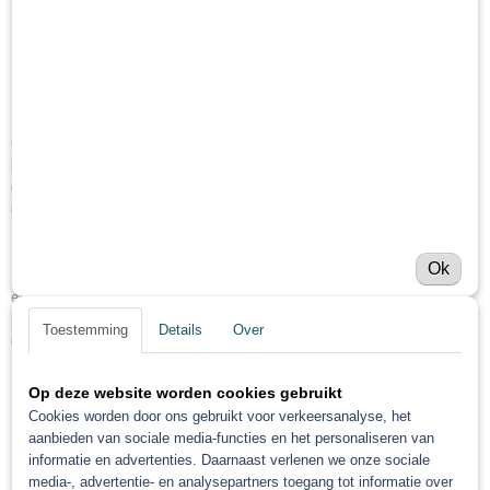
Gerko advanced cut
polijstpasta 1L
Gerko advanced cut polijstpasta is de innovatieve schuurpolish voor
blanke autolakken. Advanced cut polijstpasta verwijdert schuursporen en
gebruikssporen in de kortst mogelijke tijd en garandeert een perfect
oppervlak. Het verwijdert effectief verfnevels en schuursporen tot korrel
P1500.
Ok
Met zijn extreem homogene schuurkorrel bereikt Gerko advanced cut een
extreem hoog snijniveau met een uitstekende glansgraad. Langdurig
polijstbaar zonder te kleven en met geringe stofvorming. Uitermate
Toestemming
Details
Over
geschikt voor alle soorten verf.
Op deze website worden cookies gebruikt
Polijst en produceert glans in één stap
Cookies worden door ons gebruikt voor verkeersanalyse, het
Bespaart tijd dankzij een 1 step polijstproces
aanbieden van sociale media-functies en het personaliseren van
Hoge efficiëntie
informatie en advertenties. Daarnaast verlenen we onze sociale
Hoogglansniveau
media-, advertentie- en analysepartners toegang tot informatie over