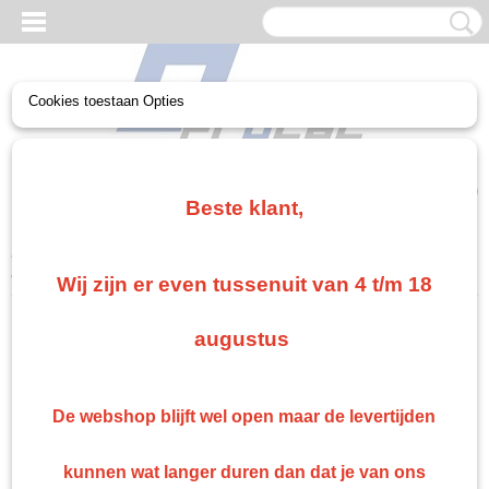
Cookies toestaan Opties
UW WINKELWAGEN
Geen producten
(0)
Beste klant,
Home
>
Gerko Paint/Nonpaint
>
Reinigen en Polijsten
>
Gerko
advanced cut polijstpasta 1L
Wij zijn er even tussenuit van 4 t/m 18
augustus
De webshop blijft wel open maar de levertijden
kunnen wat langer duren dan dat je van ons