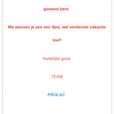
gewend bent.
Gerko advanced cut
We wensen je een een fijne, wel verdiende vakantie
polijstpasta 1L
toe!!
€ 43,00
(exclusief btw 21%)
Levertijd Geleverd binnen 24 uur!
Hartelijke groet,
Aantal
TEAM
IN WINKELWAGEN
PROLAC
Omschrijving