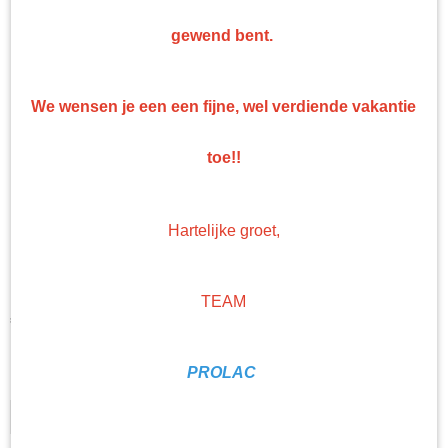
gewend bent.
We wensen je een een fijne, wel verdiende vakantie
toe!!
Gerko ontvetter
Hartelijke groet,
Solventbasis
TEAM
€ 13,52
(exclusief btw 21%)
Levertijd Geleverd binnen 24 uur!
PROLAC
Hoeveelheid