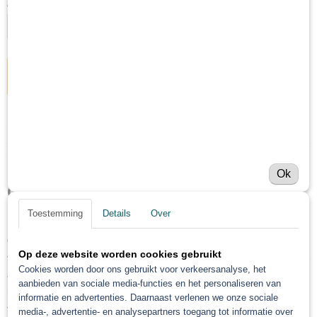
Aantal
IN WINKELWAGEN
Specificaties
Netto gewicht
Omschrijving
5,00 Kg
Ok
Bruto gewicht
Gerko ontvetter 1 5 of 25 liter
5,00 Kg
Toestemming
Details
Over
Gerko solventgedragen ontvetter is een universele ontvetter
Op deze website worden cookies gebruikt
voor het reinigen en ontvetten van allerlei ondergronden zoals
Cookies worden door ons gebruikt voor verkeersanalyse, het
autolak, plamuur, primer, grondlak, blanke lak, metaal etc.
aanbieden van sociale media-functies en het personaliseren van
Deze universele ontvetter verwijdert gemakkelijk stof, vuil, vet,
informatie en advertenties. Daarnaast verlenen we onze sociale
teer en verwijdert tevens siliconen.
media-, advertentie- en analysepartners toegang tot informatie over