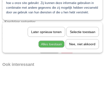
Te gebruiken in combinatie met de Gerko ontvettingsdoeken
hoe u onze site gebruikt. Zij kunnen deze informatie gebruiken in
combinatie met andere gegevens die zij mogelijk hebben verzameld
OD10.
door uw gebruik van hun diensten of die u hen hebt verstrekt.
- Krachtige ontvetter
- Niet agressief voor gevoelige lakoppervlakken
Later opnieuw tonen
Selectie toestaan
- Reinigt het oppervlak en verwijdert alle siliconen
- Verkrijgbaar in 5 en 25 liter
Alles toestaan
Nee, niet akkoord
Save
Ook interessant