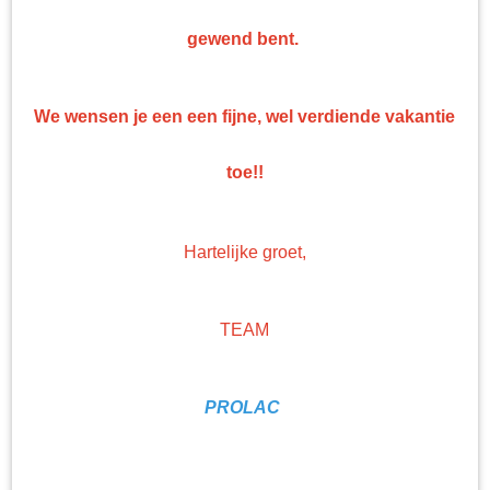
gewend bent.
We wensen je een een fijne, wel verdiende vakantie
toe!!
Hartelijke groet,
TEAM
Gerko speed Blankelak bij
PROLAC
set gratis doos pps bekers