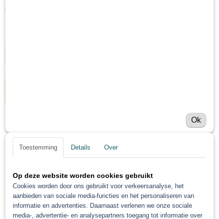
€ 213,64
(exclusief btw 21%)
Levertijd Geleverd binnen 24 uur!
Aantal
IN WINKELWAGEN
Ok
Specificaties
Netto gewicht
Omschrijving
Toestemming
Details
Over
10,00 Kg
Bruto gewicht
Gerko speed Blankelak bij set gratis
10,00 Kg
Op deze website worden cookies gebruikt
Cookies worden door ons gebruikt voor verkeersanalyse, het
doos pps bekers
aanbieden van sociale media-functies en het personaliseren van
informatie en advertenties. Daarnaast verlenen we onze sociale
media-, advertentie- en analysepartners toegang tot informatie over