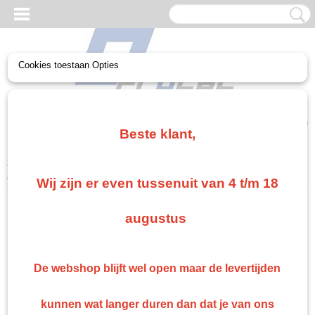
Cookies toestaan Opties
UW WINKELWAGEN
Geen producten
(0)
Beste klant,
Home
>
Gerko Paint/Nonpaint
>
Spuiten
>
Gerko speed Blankelak
bij set gratis doos pps bekers
Wij zijn er even tussenuit van 4 t/m 18
augustus
De webshop blijft wel open maar de levertijden
kunnen wat langer duren dan dat je van ons