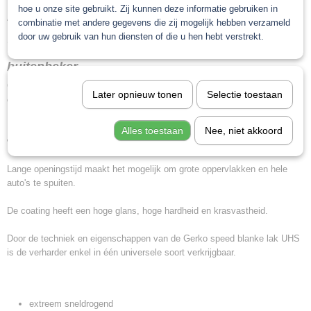
hoe u onze site gebruikt. Zij kunnen deze informatie gebruiken in
Nu bij aankoop van een set Speed blankelak van
combinatie met andere gegevens die zij mogelijk hebben verzameld
door uw gebruik van hun diensten of die u hen hebt verstrekt.
Gerko een doos bekers PPS gratis 600 ml met
buitenbeker
Gerko speed blanke lak UHS is een blanke lak die gekwalificeerd is voor
Later opnieuw tonen
Selectie toestaan
extreem korte uithardingstijden.
Blanke lak kan al na 2 uur bij 20°C of na 5 minuten bij 60°C gepolijst
Alles toestaan
Nee, niet akkoord
worden.
Lange openingstijd maakt het mogelijk om grote oppervlakken en hele
auto's te spuiten.
De coating heeft een hoge glans, hoge hardheid en krasvastheid.
Door de techniek en eigenschappen van de Gerko speed blanke lak UHS
is de verharder enkel in één universele soort verkrijgbaar.
extreem sneldrogend