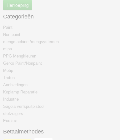
Herroeping
Categorieën
Paint
Non paint
mengmachine /mengsystemen
mipa
PPG Mengkleuren
Gerko Paint/Nonpaint
Motip
Ok
Troton
Aanbiedingen
Koplamp Reparatie
Industrie
Sagola verfspuitpistool
stofzuigers
Eurolux
Betaalmethodes