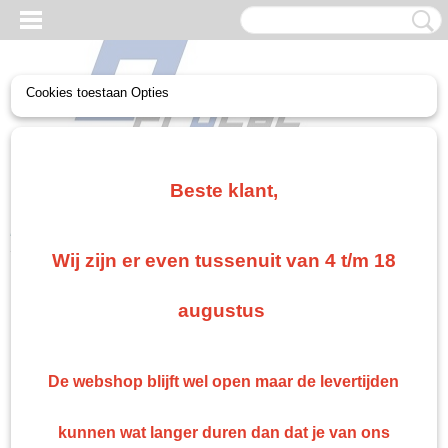
Cookies toestaan Opties
UW WINKELWAGEN
Geen producten
(0)
Beste klant,
Home
>
Gerko Paint/Nonpaint
>
Spuiten
>
Mipa verhader
Wij zijn er even tussenuit van 4 t/m 18
Gerko Paint/Nonpaint
augustus
Maskeren
Schuren
De webshop blijft wel open maar de levertijden
Lakvoorbereiding / spuitpistolen
Lijmen en kitten
kunnen wat langer duren dan dat je van ons
Plamuren