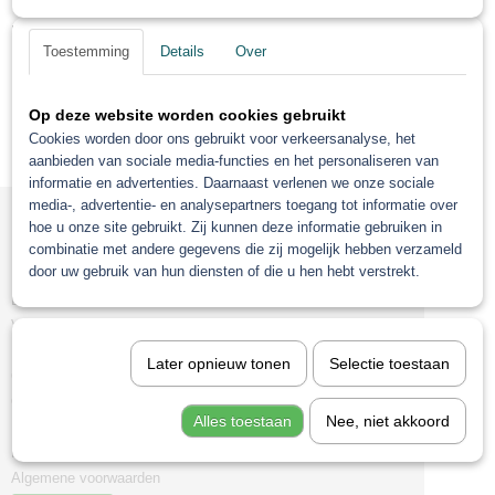
Spuiten
Helaas bevinden er zich in deze categorie nog geen producten.
gewend bent.
Mipa verhader
Toestemming
Details
Over
Probeert u het later nog eens!
Reinigen en Polijsten
Spuitcabine
Op deze website worden cookies gebruikt
We wensen je een een fijne, wel verdiende vakantie
Persoonlijke Bescherming
Cookies worden door ons gebruikt voor verkeersanalyse, het
aanbieden van sociale media-functies en het personaliseren van
Blankelak/ Airdry
toe!!
informatie en advertenties. Daarnaast verlenen we onze sociale
media-, advertentie- en analysepartners toegang tot informatie over
hoe u onze site gebruikt. Zij kunnen deze informatie gebruiken in
Informatie
combinatie met andere gegevens die zij mogelijk hebben verzameld
Hartelijke groet,
door uw gebruik van hun diensten of die u hen hebt verstrekt.
Mijn account
Betaalmethoden
Verzenden
TEAM
Retourneren
Later opnieuw tonen
Selectie toestaan
Contact
Over ons
PROLAC
Alles toestaan
Nee, niet akkoord
Roberlo mengsysteem
RAL kleuren
Algemene voorwaarden