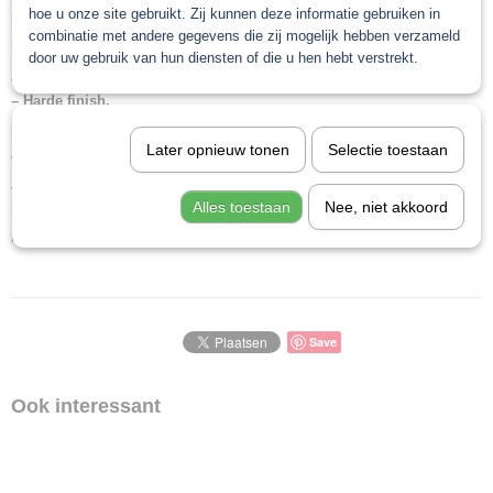
hoe u onze site gebruikt. Zij kunnen deze informatie gebruiken in
Matte blanke lak 2K set van hoge kwaliteit. Bestemd voor
combinatie met andere gegevens die zij mogelijk hebben verzameld
professioneel gebruik voor het repareren met een mat eindresultaat.
door uw gebruik van hun diensten of die u hen hebt verstrekt.
– Een mat eindresultaat.
– Harde finish.
Kleur : Transparant
Later opnieuw tonen
Selectie toestaan
Gradatie: Volledig mat
Voor verdere technische informatie verwijzen wij u door naar
Alles toestaan
Nee, niet akkoord
het
technisch informatieblad
. Hierop staat onder andere ook hoe u deze
lak zijdeglans kan maken.
Save
Ook interessant