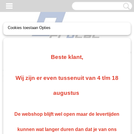
Cookies toestaan Opties
UW WINKELWAGEN
Geen producten
(0)
Beste klant,
Home
>
Paint
>
Blanke lak 2K
>
Troton Diabolic Matte Blanke Lak
Set HS
Wij zijn er even tussenuit van 4 t/m 18
Gratis verzending vanaf €75
augustus
Gratis verzending als je bestelt voor €75,00 of meer in Nederland. België en Duitsland
gratis verzending vanaf €500 anders €15 verzendkosten.
Snelle levering
De webshop blijft wel open maar de levertijden
Indien op voorraad: binnen 1 werkdag geleverd
Retourneren
kunnen wat langer duren dan dat je van ons
Retourneren kan gemakkelijk binnen 14 dagen