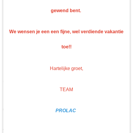
Top kwaliteit
gewend bent.
Professionele nonpaint artikelen en gereedschappen tegen bodemprijzen!
We wensen je een een fijne, wel verdiende vakantie
toe!!
Hartelijke groet,
Troton Diabolic Matte
TEAM
Blanke Lak Set HS
€ 44,98
PROLAC
(exclusief btw 21%)
Levertijd Geleverd binnen 24 uur!
Aantal