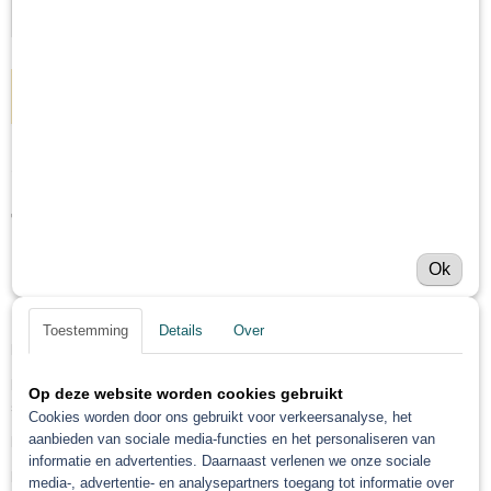
IN WINKELWAGEN
Omschrijving
Troton Diabolic Matte Blanke
Ok
Lak Set HS
Toestemming
Details
Over
De verpakking bestaat uit de geselecteerde inhoud.
Hoogwaardige matte blanke lak set van het merk Troton (Diabolic
Op deze website worden cookies gebruikt
serie)
Cookies worden door ons gebruikt voor verkeersanalyse, het
aanbieden van sociale media-functies en het personaliseren van
De lak is makkelijk in gebruik en biedt een goede bescherming.
informatie en advertenties. Daarnaast verlenen we onze sociale
De lak mag niet gepolijst worden!
media-, advertentie- en analysepartners toegang tot informatie over