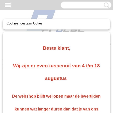
Cookies toestaan Opties
UW WINKELWAGEN
Geen producten
(0)
Beste klant,
Home
>
PPG Mengkleuren
>
PPG Envirobase Mengkleur T 411 1
Liter
Wij zijn er even tussenuit van 4 t/m 18
augustus
De webshop blijft wel open maar de levertijden
kunnen wat langer duren dan dat je van ons