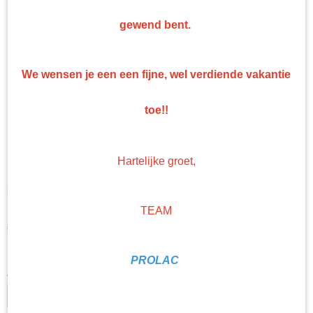
gewend bent.
We wensen je een een fijne, wel verdiende vakantie
toe!!
Hartelijke groet,
PPG Envirobase Mengkleur
T 411 1 Liter
TEAM
€ 106,83
(exclusief btw 21%)
Levertijd Geleverd binnen 24 uur!
PROLAC
Aantal