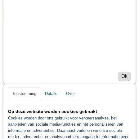
IN WINKELWAGEN
Specificaties
Netto gewicht
Omschrijving
1,00 Kg
Bruto gewicht
PPG Envirobase Mengkleur T
1,00 Kg
Ok
411 1 Liter
Toestemming
Details
Over
Save
Op deze website worden cookies gebruikt
Ook interessant
Cookies worden door ons gebruikt voor verkeersanalyse, het
aanbieden van sociale media-functies en het personaliseren van
informatie en advertenties. Daarnaast verlenen we onze sociale
media-, advertentie- en analysepartners toegang tot informatie over